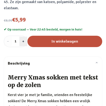
45. Ze zijn gemaakt van katoen, polyamide, polyester en
elastaan.
Nu voor
€5,99
€8,99
✔ Op voorraad —
Voor 22:45 besteld, morgen in huis!
−
Aantal
+
:
In winkelwagen
1
Beschrijving
⌄
Merry Xmas sokken met tekst
op de zolen
Kerst vier je met je familie, vrienden en feestelijke
sokken! De Merry Xmas sokken hebben een vrolijk