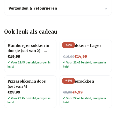
Verzenden & retourneren
⌄
Ook leuk als cadeau
-
12
%
Hamburger sokken in
Bier sokken – Lager
doosje (set van 2) –
Maat 41 t/m 45
Nu voor
€19,99
€14,99
€16,99
✔
Voor 22:45 besteld, morgen in
✔
Voor 22:45 besteld, morgen in
huis!
huis!
-
44
%
Pizzasokken in doos
Gele biersokken
(set van 4)
Nu voor
€28,99
€4,99
€8,99
✔
Voor 22:45 besteld, morgen in
✔
Voor 22:45 besteld, morgen in
huis!
huis!