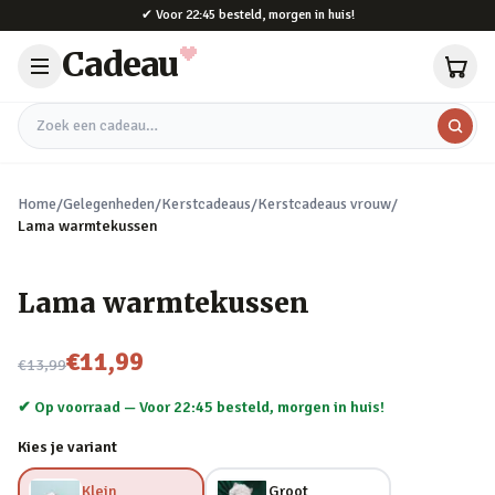
Naar hoofdinhoud
✔
Voor 22:45 besteld, morgen in huis!
Cadeau
Zoek een cadeau
Home
/
Gelegenheden
/
Kerstcadeaus
/
Kerstcadeaus vrouw
/
Lama warmtekussen
Lama warmtekussen
Nu voor
€11,99
€13,99
✔ Op voorraad —
Voor 22:45 besteld, morgen in huis!
Kies je variant
Klein
Groot