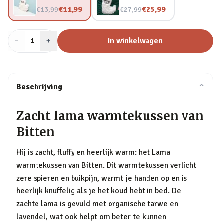
Nu voor
Nu voor
€11,99
€25,99
€13,99
€27,99
−
Aantal
+
:
In winkelwagen
1
Beschrijving
⌄
Zacht lama warmtekussen van
Bitten
Hij is zacht, fluffy en heerlijk warm: het Lama
warmtekussen van Bitten. Dit warmtekussen verlicht
zere spieren en buikpijn, warmt je handen op en is
heerlijk knuffelig als je het koud hebt in bed. De
zachte lama is gevuld met organische tarwe en
lavendel, wat ook helpt om beter te kunnen