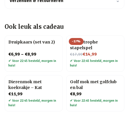
Verzenden & retourneren
⌄
Ook leuk als cadeau
-
17
%
Druipkaars (set van 2)
Cat-astrophe
stapelspel
Nu voor
€6,99
–
€8,99
€14,99
€17,99
✔
Voor 22:45 besteld, morgen in
✔
Voor 22:45 besteld, morgen in
huis!
huis!
Dierenmok met
Golf mok met golfclub
koekvakje – Kat
en bal
€11,99
€8,99
✔
Voor 22:45 besteld, morgen in
✔
Voor 22:45 besteld, morgen in
huis!
huis!