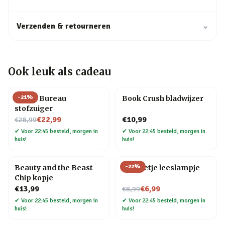
Verzenden & retourneren
⌄
Ook leuk als cadeau
-
21
%
Henry Bureau
Book Crush bladwijzer
stofzuiger
Nu voor
€22,99
€10,99
€28,99
✔
Voor 22:45 besteld, morgen in
✔
Voor 22:45 besteld, morgen in
huis!
huis!
-
22
%
Beauty and the Beast
Mannetje leeslampje
Chip kopje
Nu voor
€13,99
€6,99
€8,99
✔
Voor 22:45 besteld, morgen in
✔
Voor 22:45 besteld, morgen in
huis!
huis!