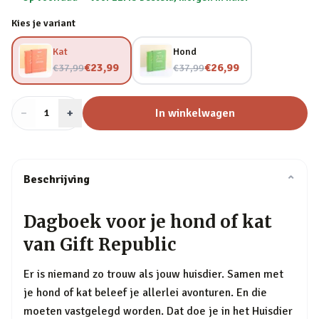
Kies je variant
Kat
Hond
Nu voor
Nu voor
€23,99
€26,99
€37,99
€37,99
−
Aantal
+
:
In winkelwagen
1
Beschrijving
⌄
Dagboek voor je hond of kat
van Gift Republic
Er is niemand zo trouw als jouw huisdier. Samen met
je hond of kat beleef je allerlei avonturen. En die
moeten vastgelegd worden. Dat doe je in het Huisdier