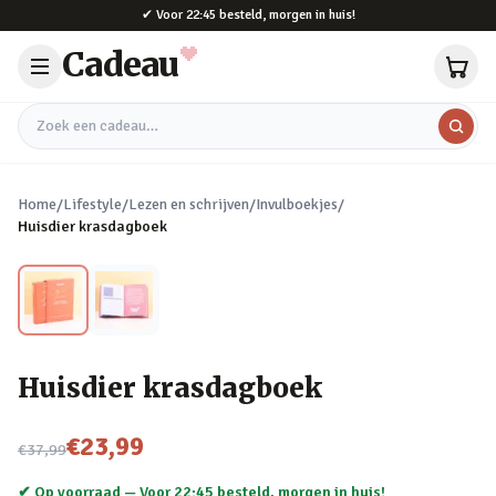
Naar hoofdinhoud
✔
Voor 22:45 besteld, morgen in huis!
Cadeau
Zoek een cadeau
Home
/
Lifestyle
/
Lezen en schrijven
/
Invulboekjes
/
Huisdier krasdagboek
Huisdier krasdagboek
Nu voor
€23,99
€37,99
✔ Op voorraad —
Voor 22:45 besteld, morgen in huis!