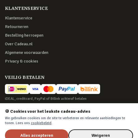
KLANTENSERVICE
Klantenservice
Retourneren
Bestelling herroepen
Over Cadeau.nl
Algemene voorwaarden
Privacy & cookies
VEILIG BETALEN
iDEAL, creditcard, PayPal of Billink achteraf betalen
BEZORGING
🍪 Cookies voor het leukste cadeau-advies
We gebruiken cookies om de site te verbeteren en relevante aanbiedingen te
Voor 22:45 besteld, morgen in huis. Tot 365 dagen retourneren.
tonen. Lees ons
cookiebeleid
.
Alles accepteren
Weigeren