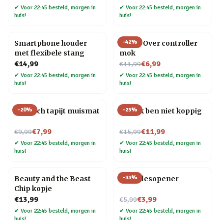
✔
Voor 22:45 besteld, morgen in
✔
Voor 22:45 besteld, morgen in
huis!
huis!
-
42
%
Smartphone houder
Game Over controller
met flexibele stang
mok
Nu voor
€14,99
€6,99
€11,99
✔
Voor 22:45 besteld, morgen in
✔
Voor 22:45 besteld, morgen in
huis!
huis!
-
20
%
-
25
%
Perzisch tapijt muismat
Mok Ik ben niet koppig
Nu voor
Nu voor
€7,99
€11,99
€9,99
€15,99
✔
Voor 22:45 besteld, morgen in
✔
Voor 22:45 besteld, morgen in
huis!
huis!
-
33
%
Beauty and the Beast
Fiets flesopener
Chip kopje
Nu voor
€13,99
€3,99
€5,99
✔
Voor 22:45 besteld, morgen in
✔
Voor 22:45 besteld, morgen in
huis!
huis!