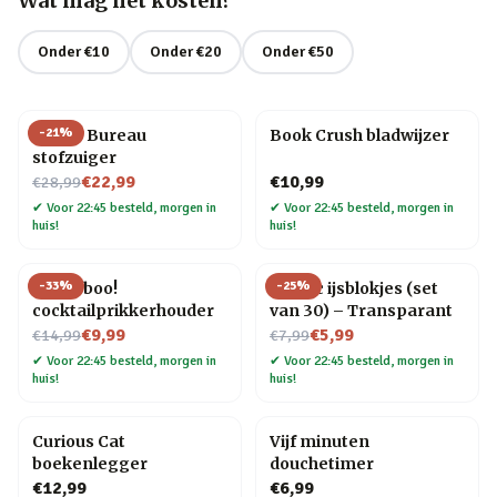
Wat mag het kosten?
Onder €10
Onder €20
Onder €50
-
21
%
Henry Bureau
Book Crush bladwijzer
stofzuiger
Nu voor
€22,99
€10,99
€28,99
✔
Voor 22:45 besteld, morgen in
✔
Voor 22:45 besteld, morgen in
huis!
huis!
-
33
%
-
25
%
Pick a boo!
Plastic ijsblokjes (set
cocktailprikkerhouder
van 30) – Transparant
Nu voor
Nu voor
€9,99
€5,99
€14,99
€7,99
✔
Voor 22:45 besteld, morgen in
✔
Voor 22:45 besteld, morgen in
huis!
huis!
Curious Cat
Vijf minuten
boekenlegger
douchetimer
€12,99
€6,99