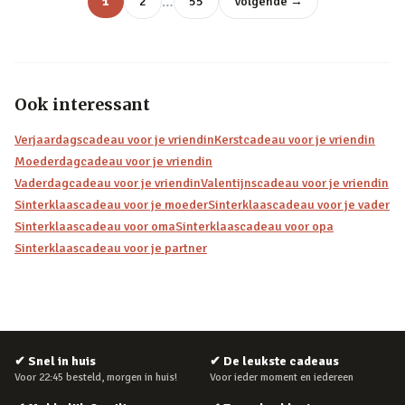
…
1
2
55
Volgende →
Ook interessant
Verjaardagscadeau voor je vriendin
Kerstcadeau voor je vriendin
Moederdagcadeau voor je vriendin
Vaderdagcadeau voor je vriendin
Valentijnscadeau voor je vriendin
Sinterklaascadeau voor je moeder
Sinterklaascadeau voor je vader
Sinterklaascadeau voor oma
Sinterklaascadeau voor opa
Sinterklaascadeau voor je partner
✔
Snel in huis
✔
De leukste cadeaus
Voor 22:45 besteld, morgen in huis!
Voor ieder moment en iedereen