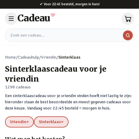
Naar hoofdinhoud
✔
Voor 22:45 besteld, morgen in huis!
Cadeau
Zoek een cadeau
Home
/
Cadeauhulp
/
Vriendin
/
Sinterklaas
Sinterklaascadeau voor je
vriendin
1298
cadeaus
Een sinterklaascadeau voor je vriendin vinden hoeft niet lastig te zijn:
hieronder staan de best beoordeelde en meest gegeven cadeaus voor
deze keuze. Vandaag voor 22:45 besteld = morgen in huis.
Vriendin
×
Sinterklaas
×
verwijderen
verwijderen