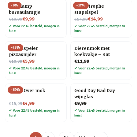
-
9
%
-
17
%
Gloeilamp
Cat-astrophe
bureaulampje
stapelspel
Nu voor
Nu voor
€9,99
€14,99
€10,99
€17,99
✔
Voor 22:45 besteld, morgen in
✔
Voor 22:45 besteld, morgen in
huis!
huis!
-
45
%
Platenspeler
Dierenmok met
pizzasnijder
koekvakje – Kat
Nu voor
€5,99
€11,99
€10,99
✔
Voor 22:45 besteld, morgen in
✔
Voor 22:45 besteld, morgen in
huis!
huis!
-
69
%
Game Over mok
Good Day Bad Day
wijnglas
Nu voor
€4,99
€9,99
€15,99
✔
Voor 22:45 besteld, morgen in
✔
Voor 22:45 besteld, morgen in
huis!
huis!