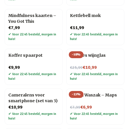
Mindfulness kaarten –
Kettlebell mok
You Got This
€7,99
€11,99
✔
Voor 22:45 besteld, morgen in
✔
Voor 22:45 besteld, morgen in
huis!
huis!
-
58
%
Koffer spaarpot
Wijnfles wijnglas
Nu voor
€9,99
€10,99
€25,99
✔
Voor 22:45 besteld, morgen in
✔
Voor 22:45 besteld, morgen in
huis!
huis!
-
13
%
Cameralens voor
Travel Waszak – Maps
smartphone (set van 3)
Nu voor
€10,99
€6,99
€7,99
✔
Voor 22:45 besteld, morgen in
✔
Voor 22:45 besteld, morgen in
huis!
huis!