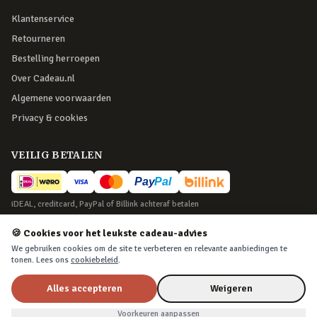
Klantenservice
Retourneren
Bestelling herroepen
Over Cadeau.nl
Algemene voorwaarden
Privacy & cookies
VEILIG BETALEN
iDEAL, creditcard, PayPal of Billink achteraf betalen
BEZORGING
🍪 Cookies voor het leukste cadeau-advies
We gebruiken cookies om de site te verbeteren en relevante aanbiedingen te
Voor 22:45 besteld, morgen in huis. Tot 365 dagen retourneren.
tonen. Lees ons
cookiebeleid
.
Alles accepteren
Weigeren
©
2026
Cadeau.nl — Alle rechten voorbehouden
Voorkeuren aanpassen
Algemene voorwaarden
·
Privacy & cookies
·
Cookievoorkeuren