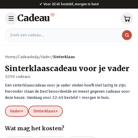
Naar hoofdinhoud
✔
Voor 22:45 besteld, morgen in huis!
Cadeau
Zoek een cadeau
Home
/
Cadeauhulp
/
Vader
/
Sinterklaas
Sinterklaascadeau voor je vader
1059
cadeaus
Een sinterklaascadeau voor je vader vinden hoeft niet lastig te zijn:
hieronder staan de best beoordeelde en meest gegeven cadeaus voor
deze keuze. Vandaag voor 22:45 besteld = morgen in huis.
Vader
×
Sinterklaas
×
verwijderen
verwijderen
Wat mag het kosten?