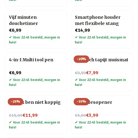
Vijf minuten
Smartphone houder
douchetimer
met flexibele stang
€6,99
€14,99
✔
Voor 22:45 besteld, morgen in
✔
Voor 22:45 besteld, morgen in
huis!
huis!
-
20
%
4-in-1 Multi tool pen
Perzisch tapijt muismat
Nu voor
€6,99
€7,99
€9,99
✔
Voor 22:45 besteld, morgen in
✔
Voor 22:45 besteld, morgen in
huis!
huis!
-
25
%
-
33
%
Mok Ik ben niet koppig
Fiets flesopener
Nu voor
Nu voor
€11,99
€3,99
€15,99
€5,99
✔
Voor 22:45 besteld, morgen in
✔
Voor 22:45 besteld, morgen in
huis!
huis!