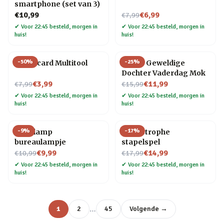
smartphone (set van 3)
Nu voor
€10,99
€6,99
€7,99
✔
Voor 22:45 besteld, morgen in
✔
Voor 22:45 besteld, morgen in
huis!
huis!
-
50
%
-
25
%
Creditcard Multitool
Meest Geweldige
Dochter Vaderdag Mok
Nu voor
Nu voor
€3,99
€11,99
€7,99
€15,99
✔
Voor 22:45 besteld, morgen in
✔
Voor 22:45 besteld, morgen in
huis!
huis!
-
9
%
-
17
%
Gloeilamp
Cat-astrophe
bureaulampje
stapelspel
Nu voor
Nu voor
€9,99
€14,99
€10,99
€17,99
✔
Voor 22:45 besteld, morgen in
✔
Voor 22:45 besteld, morgen in
huis!
huis!
…
1
2
45
Volgende →