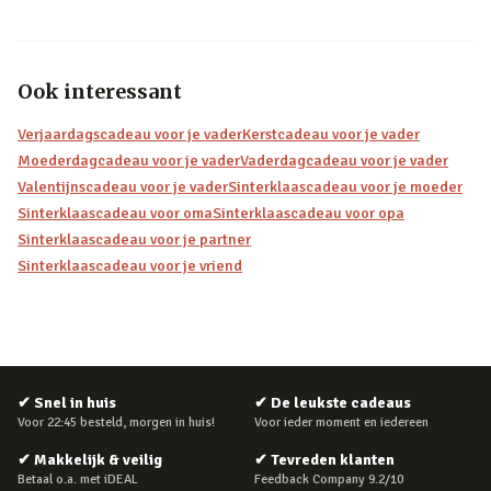
Ook interessant
Verjaardagscadeau voor je vader
Kerstcadeau voor je vader
Moederdagcadeau voor je vader
Vaderdagcadeau voor je vader
Valentijnscadeau voor je vader
Sinterklaascadeau voor je moeder
Sinterklaascadeau voor oma
Sinterklaascadeau voor opa
Sinterklaascadeau voor je partner
Sinterklaascadeau voor je vriend
✔
Snel in huis
✔
De leukste cadeaus
Voor 22:45 besteld, morgen in huis!
Voor ieder moment en iedereen
✔
Makkelijk & veilig
✔
Tevreden klanten
Betaal o.a. met iDEAL
Feedback Company 9.2/10