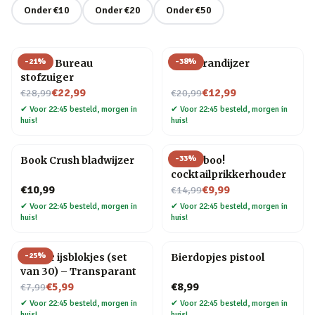
Onder €10
Onder €20
Onder €50
-
21
%
-
38
%
Henry Bureau
BBQ brandijzer
stofzuiger
Nu voor
Nu voor
€22,99
€12,99
€28,99
€20,99
✔
Voor 22:45 besteld, morgen in
✔
Voor 22:45 besteld, morgen in
huis!
huis!
-
33
%
Book Crush bladwijzer
Pick a boo!
cocktailprikkerhouder
Nu voor
€10,99
€9,99
€14,99
✔
Voor 22:45 besteld, morgen in
✔
Voor 22:45 besteld, morgen in
huis!
huis!
-
25
%
Plastic ijsblokjes (set
Bierdopjes pistool
van 30) – Transparant
Nu voor
€5,99
€8,99
€7,99
✔
Voor 22:45 besteld, morgen in
✔
Voor 22:45 besteld, morgen in
huis!
huis!