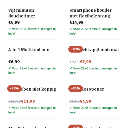
Vijf minuten
Smartphone houder
douchetimer
met flexibele stang
€6,99
€14,99
✔
Voor 22:45 besteld, morgen in
✔
Voor 22:45 besteld, morgen in
huis!
huis!
-
20
%
4-in-1 Multi tool pen
Perzisch tapijt muismat
Nu voor
€6,99
€7,99
€9,99
✔
Voor 22:45 besteld, morgen in
✔
Voor 22:45 besteld, morgen in
huis!
huis!
-
25
%
-
33
%
Mok Ik ben niet koppig
Fiets flesopener
Nu voor
Nu voor
€11,99
€3,99
€15,99
€5,99
✔
Voor 22:45 besteld, morgen in
✔
Voor 22:45 besteld, morgen in
huis!
huis!
-
22
%