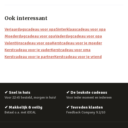
Ook interessant
Verjaardagscadeau voor opa
Sinterklaascadeau voor opa
Moederdagcadeau voor opa
Vaderdagcadeau voor opa
Valentijnscadeau voor opa
Kerstcadeau voor je moeder
Kerstcadeau voor je vader
Kerstcadeau voor oma
Kerstcadeau voor je partner
Kerstcadeau voor je vriend
✔
Snel in huis
✔
De leukste cadeaus
Voor 22:45 besteld, morgen in huis!
Voor ieder moment en iedereen
✔
Makkelijk & veilig
✔
Tevreden klanten
Betaal o.a. met iDEAL
Feedback Company 9.2/10