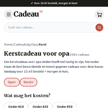
Naar hoofdinhoud
✔
Voor 22:45 besteld, morgen in huis!
Cadeau
Zoek een cadeau
Home
/
Cadeauhulp
/
Opa
/
Kerst
Kerstcadeau voor opa
1084
cadeaus
Een kerstcadeau voor opa vinden hoeft niet lastig te zijn: hieronder
staan de best beoordeelde en meest gegeven cadeaus voor deze keuze.
Vandaag voor 22:45 besteld = morgen in huis.
Opa
×
Kerst
×
verwijderen
verwijderen
Wat mag het kosten?
Onder €10
Onder €20
Onder €50