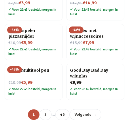
Nu voor
Nu voor
€3,99
€14,99
€7,99
€17,99
✔
Voor 22:45 besteld, morgen in
✔
Voor 22:45 besteld, morgen in
huis!
huis!
-
45
%
-
43
%
Platenspeler
Wijnfles met
pizzasnijder
wijnaccessoires
Nu voor
Nu voor
€5,99
€7,99
€10,99
€13,99
✔
Voor 22:45 besteld, morgen in
✔
Voor 22:45 besteld, morgen in
huis!
huis!
-
45
%
6-in-1 Multitool pen
Good Day Bad Day
wijnglas
Nu voor
€5,99
€9,99
€10,99
✔
Voor 22:45 besteld, morgen in
✔
Voor 22:45 besteld, morgen in
huis!
huis!
…
1
2
46
Volgende →