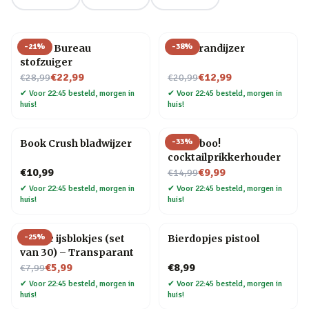
-
21
%
-
38
%
Henry Bureau
BBQ brandijzer
stofzuiger
Nu voor
Nu voor
€22,99
€12,99
€28,99
€20,99
✔
Voor 22:45 besteld, morgen in
✔
Voor 22:45 besteld, morgen in
huis!
huis!
-
33
%
Book Crush bladwijzer
Pick a boo!
cocktailprikkerhouder
Nu voor
€10,99
€9,99
€14,99
✔
Voor 22:45 besteld, morgen in
✔
Voor 22:45 besteld, morgen in
huis!
huis!
-
25
%
Plastic ijsblokjes (set
Bierdopjes pistool
van 30) – Transparant
Nu voor
€5,99
€8,99
€7,99
✔
Voor 22:45 besteld, morgen in
✔
Voor 22:45 besteld, morgen in
huis!
huis!