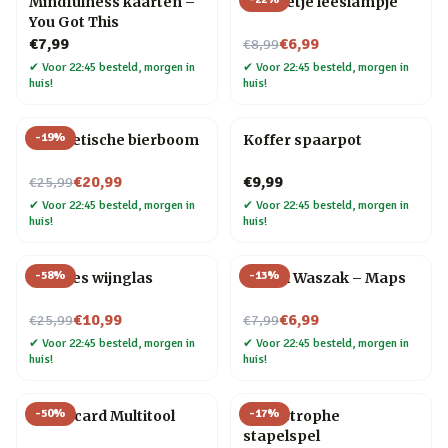
Mindfulness kaarten –
Mannetje leeslampje
You Got This
Nu voor
€7,99
€6,99
€8,99
✔
Voor 22:45 besteld, morgen in
✔
Voor 22:45 besteld, morgen in
huis!
huis!
-
19
%
Magnetische bierboom
Koffer spaarpot
Nu voor
€20,99
€9,99
€25,99
✔
Voor 22:45 besteld, morgen in
✔
Voor 22:45 besteld, morgen in
huis!
huis!
-
58
%
-
13
%
Wijnfles wijnglas
Travel Waszak – Maps
Nu voor
Nu voor
€10,99
€6,99
€25,99
€7,99
✔
Voor 22:45 besteld, morgen in
✔
Voor 22:45 besteld, morgen in
huis!
huis!
-
50
%
-
17
%
Creditcard Multitool
Cat-astrophe
stapelspel