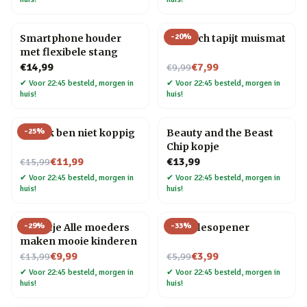
-
20
%
Smartphone houder
Perzisch tapijt muismat
met flexibele stang
Nu voor
€14,99
€7,99
€9,99
✔
Voor 22:45 besteld, morgen in
✔
Voor 22:45 besteld, morgen in
huis!
huis!
-
25
%
Mok Ik ben niet koppig
Beauty and the Beast
Chip kopje
Nu voor
€11,99
€13,99
€15,99
✔
Voor 22:45 besteld, morgen in
✔
Voor 22:45 besteld, morgen in
huis!
huis!
-
29
%
-
33
%
Tegeltje Alle moeders
Fiets flesopener
maken mooie kinderen
Nu voor
Nu voor
€9,99
€3,99
€13,99
€5,99
✔
Voor 22:45 besteld, morgen in
✔
Voor 22:45 besteld, morgen in
huis!
huis!