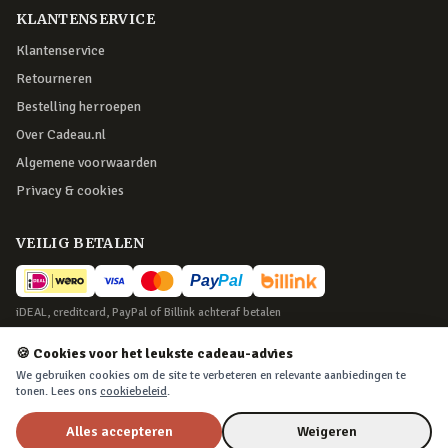
KLANTENSERVICE
Klantenservice
Retourneren
Bestelling herroepen
Over Cadeau.nl
Algemene voorwaarden
Privacy & cookies
VEILIG BETALEN
iDEAL, creditcard, PayPal of Billink achteraf betalen
BEZORGING
🍪 Cookies voor het leukste cadeau-advies
We gebruiken cookies om de site te verbeteren en relevante aanbiedingen te
Voor 22:45 besteld, morgen in huis. Tot 365 dagen retourneren.
tonen. Lees ons
cookiebeleid
.
Alles accepteren
Weigeren