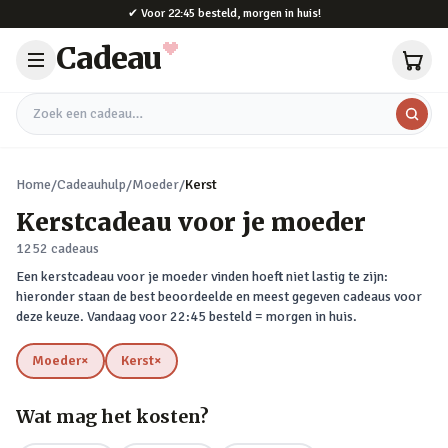
Naar hoofdinhoud
✔
Voor 22:45 besteld, morgen in huis!
Cadeau
Zoek een cadeau
Home
/
Cadeauhulp
/
Moeder
/
Kerst
Kerstcadeau voor je moeder
1252
cadeaus
Een kerstcadeau voor je moeder vinden hoeft niet lastig te zijn:
hieronder staan de best beoordeelde en meest gegeven cadeaus voor
deze keuze. Vandaag voor 22:45 besteld = morgen in huis.
Moeder
×
Kerst
×
verwijderen
verwijderen
Wat mag het kosten?