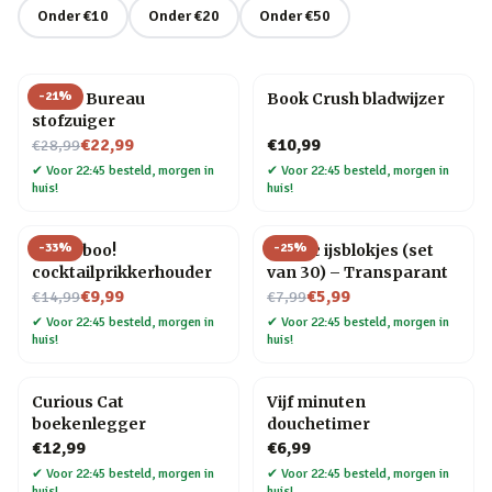
Onder €10
Onder €20
Onder €50
-
21
%
Henry Bureau
Book Crush bladwijzer
stofzuiger
Nu voor
€22,99
€10,99
€28,99
✔
Voor 22:45 besteld, morgen in
✔
Voor 22:45 besteld, morgen in
huis!
huis!
-
33
%
-
25
%
Pick a boo!
Plastic ijsblokjes (set
cocktailprikkerhouder
van 30) – Transparant
Nu voor
Nu voor
€9,99
€5,99
€14,99
€7,99
✔
Voor 22:45 besteld, morgen in
✔
Voor 22:45 besteld, morgen in
huis!
huis!
Curious Cat
Vijf minuten
boekenlegger
douchetimer
€12,99
€6,99
✔
Voor 22:45 besteld, morgen in
✔
Voor 22:45 besteld, morgen in
huis!
huis!