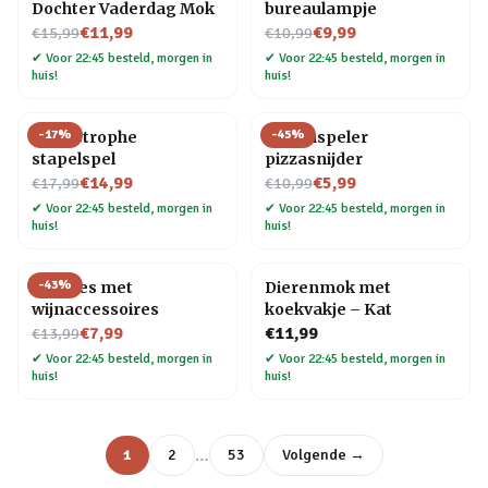
Dochter Vaderdag Mok
bureaulampje
Nu voor
Nu voor
€11,99
€9,99
€15,99
€10,99
✔
Voor 22:45 besteld, morgen in
✔
Voor 22:45 besteld, morgen in
huis!
huis!
-
17
%
-
45
%
Cat-astrophe
Platenspeler
stapelspel
pizzasnijder
Nu voor
Nu voor
€14,99
€5,99
€17,99
€10,99
✔
Voor 22:45 besteld, morgen in
✔
Voor 22:45 besteld, morgen in
huis!
huis!
-
43
%
Wijnfles met
Dierenmok met
wijnaccessoires
koekvakje – Kat
Nu voor
€7,99
€11,99
€13,99
✔
Voor 22:45 besteld, morgen in
✔
Voor 22:45 besteld, morgen in
huis!
huis!
…
1
2
53
Volgende →