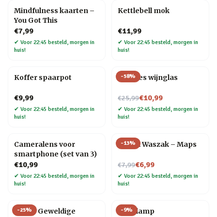
Mindfulness kaarten –
Kettlebell mok
You Got This
€7,99
€11,99
✔
Voor 22:45 besteld, morgen in
✔
Voor 22:45 besteld, morgen in
huis!
huis!
-
58
%
Koffer spaarpot
Wijnfles wijnglas
Nu voor
€9,99
€10,99
€25,99
✔
Voor 22:45 besteld, morgen in
✔
Voor 22:45 besteld, morgen in
huis!
huis!
-
13
%
Cameralens voor
Travel Waszak – Maps
smartphone (set van 3)
Nu voor
€10,99
€6,99
€7,99
✔
Voor 22:45 besteld, morgen in
✔
Voor 22:45 besteld, morgen in
huis!
huis!
-
25
%
-
9
%
Meest Geweldige
Gloeilamp