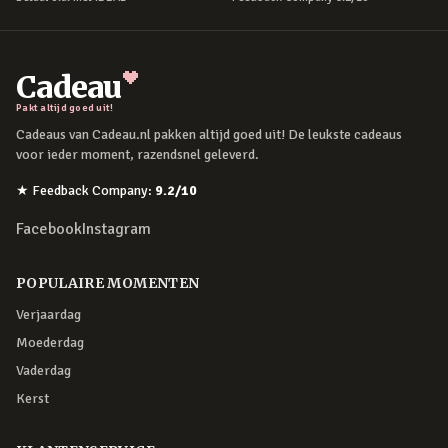
Cadeau
Pakt altijd goed uit!
Cadeaus van Cadeau.nl pakken altijd goed uit! De leukste cadeaus
voor ieder moment, razendsnel geleverd.
★
Feedback Company
:
9.2
/10
Facebook
Instagram
POPULAIRE MOMENTEN
Verjaardag
Moederdag
Vaderdag
Kerst