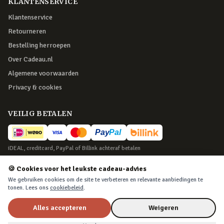
KLANTENSERVICE
Klantenservice
Retourneren
Bestelling herroepen
Over Cadeau.nl
Algemene voorwaarden
Privacy & cookies
VEILIG BETALEN
iDEAL, creditcard, PayPal of Billink achteraf betalen
BEZORGING
🍪 Cookies voor het leukste cadeau-advies
We gebruiken cookies om de site te verbeteren en relevante aanbiedingen te
Voor 22:45 besteld, morgen in huis. Tot 365 dagen retourneren.
tonen. Lees ons
cookiebeleid
.
Alles accepteren
Weigeren
©
2026
Cadeau.nl — Alle rechten voorbehouden