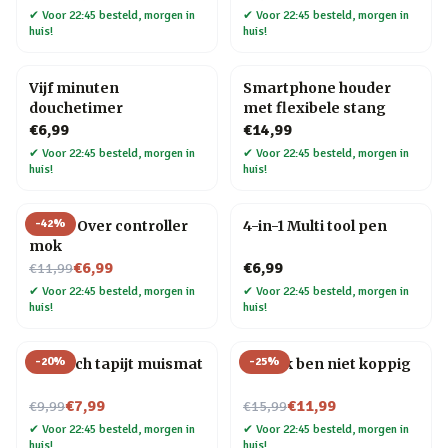
✔
Voor 22:45 besteld, morgen in
✔
Voor 22:45 besteld, morgen in
huis!
huis!
Vijf minuten
Smartphone houder
douchetimer
met flexibele stang
€6,99
€14,99
✔
Voor 22:45 besteld, morgen in
✔
Voor 22:45 besteld, morgen in
huis!
huis!
-
42
%
Game Over controller
4-in-1 Multi tool pen
mok
Nu voor
€6,99
€6,99
€11,99
✔
Voor 22:45 besteld, morgen in
✔
Voor 22:45 besteld, morgen in
huis!
huis!
-
20
%
-
25
%
Perzisch tapijt muismat
Mok Ik ben niet koppig
Nu voor
Nu voor
€7,99
€11,99
€9,99
€15,99
✔
Voor 22:45 besteld, morgen in
✔
Voor 22:45 besteld, morgen in
huis!
huis!