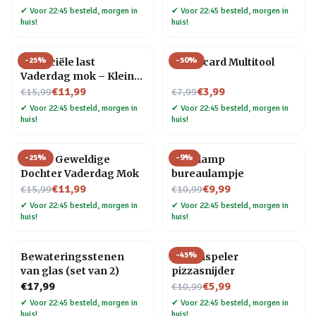
✔
Voor 22:45 besteld, morgen in
✔
Voor 22:45 besteld, morgen in
huis!
huis!
-
25
%
-
50
%
Financiële last
Creditcard Multitool
Vaderdag mok – Kleine
Nu voor
meisje
Nu voor
€11,99
€3,99
€15,99
€7,99
✔
Voor 22:45 besteld, morgen in
✔
Voor 22:45 besteld, morgen in
huis!
huis!
-
25
%
-
9
%
Meest Geweldige
Gloeilamp
Dochter Vaderdag Mok
bureaulampje
Nu voor
Nu voor
€11,99
€9,99
€15,99
€10,99
✔
Voor 22:45 besteld, morgen in
✔
Voor 22:45 besteld, morgen in
huis!
huis!
-
45
%
Bewateringsstenen
Platenspeler
van glas (set van 2)
pizzasnijder
Nu voor
€17,99
€5,99
€10,99
✔
Voor 22:45 besteld, morgen in
✔
Voor 22:45 besteld, morgen in
huis!
huis!