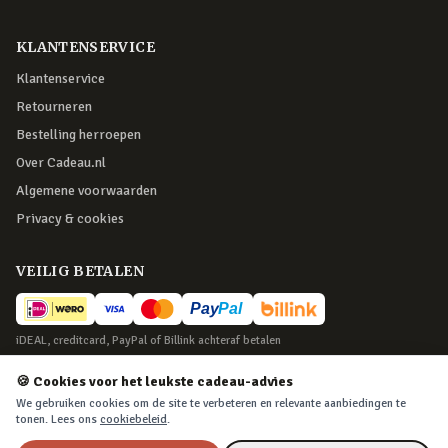
KLANTENSERVICE
Klantenservice
Retourneren
Bestelling herroepen
Over Cadeau.nl
Algemene voorwaarden
Privacy & cookies
VEILIG BETALEN
iDEAL, creditcard, PayPal of Billink achteraf betalen
BEZORGING
🍪 Cookies voor het leukste cadeau-advies
We gebruiken cookies om de site te verbeteren en relevante aanbiedingen te
Voor 22:45 besteld, morgen in huis. Tot 365 dagen retourneren.
tonen. Lees ons
cookiebeleid
.