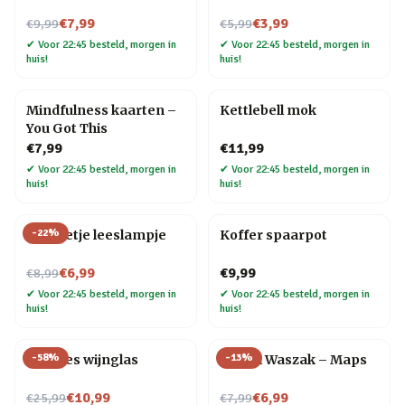
Nu voor
Nu voor
€7,99
€3,99
€9,99
€5,99
✔
Voor 22:45 besteld, morgen in
✔
Voor 22:45 besteld, morgen in
huis!
huis!
Mindfulness kaarten –
Kettlebell mok
You Got This
€7,99
€11,99
✔
Voor 22:45 besteld, morgen in
✔
Voor 22:45 besteld, morgen in
huis!
huis!
-
22
%
Mannetje leeslampje
Koffer spaarpot
Nu voor
€6,99
€9,99
€8,99
✔
Voor 22:45 besteld, morgen in
✔
Voor 22:45 besteld, morgen in
huis!
huis!
-
58
%
-
13
%
Wijnfles wijnglas
Travel Waszak – Maps
Nu voor
Nu voor
€10,99
€6,99
€25,99
€7,99