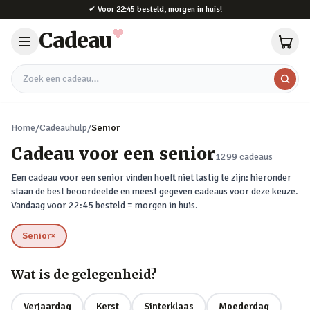
Naar hoofdinhoud
✔
Voor 22:45 besteld, morgen in huis!
Cadeau
Zoek een cadeau
Home
/
Cadeauhulp
/
Senior
Cadeau voor een senior
1299
cadeaus
Een cadeau voor een senior vinden hoeft niet lastig te zijn: hieronder
staan de best beoordeelde en meest gegeven cadeaus voor deze keuze.
Vandaag voor 22:45 besteld = morgen in huis.
Senior
×
verwijderen
Wat is de gelegenheid?
Verjaardag
Kerst
Sinterklaas
Moederdag