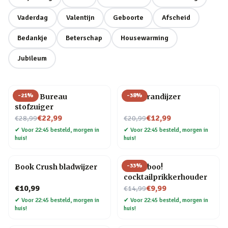
Vaderdag
Valentijn
Geboorte
Afscheid
Bedankje
Beterschap
Housewarming
Jubileum
-
21
%
-
38
%
Henry Bureau
BBQ brandijzer
stofzuiger
Nu voor
Nu voor
€22,99
€12,99
€28,99
€20,99
✔
Voor 22:45 besteld, morgen in
✔
Voor 22:45 besteld, morgen in
huis!
huis!
-
33
%
Book Crush bladwijzer
Pick a boo!
cocktailprikkerhouder
Nu voor
€10,99
€9,99
€14,99
✔
Voor 22:45 besteld, morgen in
✔
Voor 22:45 besteld, morgen in
huis!
huis!