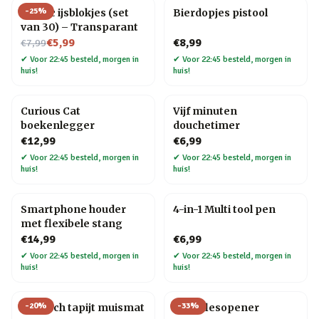
-
25
%
Plastic ijsblokjes (set
Bierdopjes pistool
van 30) – Transparant
Nu voor
€5,99
€8,99
€7,99
✔
Voor 22:45 besteld, morgen in
✔
Voor 22:45 besteld, morgen in
huis!
huis!
Curious Cat
Vijf minuten
boekenlegger
douchetimer
€12,99
€6,99
✔
Voor 22:45 besteld, morgen in
✔
Voor 22:45 besteld, morgen in
huis!
huis!
Smartphone houder
4-in-1 Multi tool pen
met flexibele stang
€14,99
€6,99
✔
Voor 22:45 besteld, morgen in
✔
Voor 22:45 besteld, morgen in
huis!
huis!
-
20
%
-
33
%
Perzisch tapijt muismat
Fiets flesopener