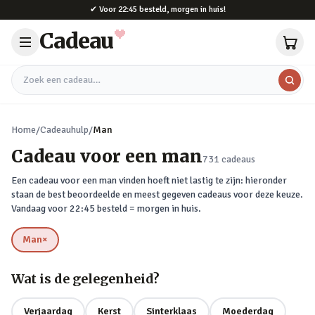
Naar hoofdinhoud
✔
Voor 22:45 besteld, morgen in huis!
Cadeau
Zoek een cadeau
Home
/
Cadeauhulp
/
Man
Cadeau voor een man
731
cadeaus
Een cadeau voor een man vinden hoeft niet lastig te zijn: hieronder
staan de best beoordeelde en meest gegeven cadeaus voor deze keuze.
Vandaag voor 22:45 besteld = morgen in huis.
Man
×
verwijderen
Wat is de gelegenheid?
Verjaardag
Kerst
Sinterklaas
Moederdag