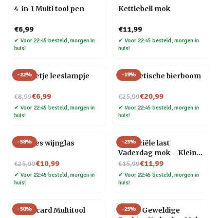
4-in-1 Multi tool pen
Kettlebell mok
€6,99
€11,99
✔
Voor 22:45 besteld, morgen in
✔
Voor 22:45 besteld, morgen in
huis!
huis!
-
22
%
-
19
%
Mannetje leeslampje
Magnetische bierboom
Nu voor
Nu voor
€6,99
€20,99
€8,99
€25,99
✔
Voor 22:45 besteld, morgen in
✔
Voor 22:45 besteld, morgen in
huis!
huis!
-
58
%
-
25
%
Wijnfles wijnglas
Financiële last
Vaderdag mok – Kleine
Nu voor
Nu voor
meisje
€10,99
€11,99
€25,99
€15,99
✔
Voor 22:45 besteld, morgen in
✔
Voor 22:45 besteld, morgen in
huis!
huis!
-
50
%
-
25
%
Creditcard Multitool
Meest Geweldige