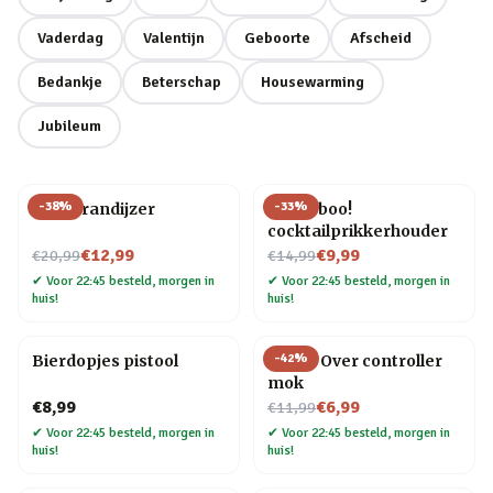
Vaderdag
Valentijn
Geboorte
Afscheid
Bedankje
Beterschap
Housewarming
Jubileum
-
38
%
-
33
%
BBQ brandijzer
Pick a boo!
cocktailprikkerhouder
Nu voor
Nu voor
€12,99
€9,99
€20,99
€14,99
✔
Voor 22:45 besteld, morgen in
✔
Voor 22:45 besteld, morgen in
huis!
huis!
-
42
%
Bierdopjes pistool
Game Over controller
mok
Nu voor
€8,99
€6,99
€11,99
✔
Voor 22:45 besteld, morgen in
✔
Voor 22:45 besteld, morgen in
huis!
huis!