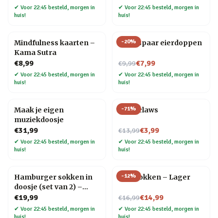
✔
Voor 22:45 besteld, morgen in
✔
Voor 22:45 besteld, morgen in
huis!
huis!
-
20
%
Mindfulness kaarten –
Bruidspaar eierdoppen
Kama Sutra
Nu voor
€8,99
€7,99
€9,99
✔
Voor 22:45 besteld, morgen in
✔
Voor 22:45 besteld, morgen in
huis!
huis!
-
71
%
Maak je eigen
Meat claws
muziekdoosje
Nu voor
€31,99
€3,99
€13,99
✔
Voor 22:45 besteld, morgen in
✔
Voor 22:45 besteld, morgen in
huis!
huis!
-
12
%
Hamburger sokken in
Bier sokken – Lager
doosje (set van 2) –
Maat 41 t/m 45
Nu voor
€19,99
€14,99
€16,99
✔
Voor 22:45 besteld, morgen in
✔
Voor 22:45 besteld, morgen in
huis!
huis!