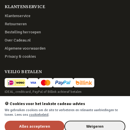
KLANTENSERVICE
Klantenservice
Retourneren
Bestelling herroepen
Over Cadeau.nl
Algemene voorwaarden
Privacy & cookies
VEILIG BETALEN
iDEAL, creditcard, PayPal of Billink achteraf betalen
BEZORGING
🍪 Cookies voor het leukste cadeau-advies
We gebruiken cookies om de site te verbeteren en relevante aanbiedingen te
Voor 22:45 besteld, morgen in huis. Tot 365 dagen retourneren.
tonen. Lees ons
cookiebeleid
.
Alles accepteren
Weigeren