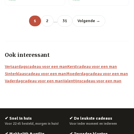
…
1
2
31
Volgende →
Ook interessant
Verjaardagscadeau voor een man
Kerstcadeau voor een man
Sinterklaascadeau voor een man
Moederdagcadeau voor een man
Vaderdagcadeau voor een man
Valentijnscadeau voor een man
✔
Snel in huis
✔
De leukste cadeaus
Voor 22:45 besteld, morgen in huis!
Voor ieder moment en iedereen
✔
Makkelijk & veilig
✔
Tevreden klanten