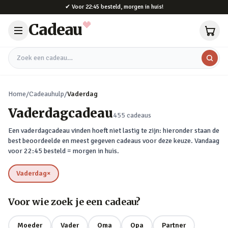
Naar hoofdinhoud
✔
Voor 22:45 besteld, morgen in huis!
Cadeau
Zoek een cadeau
Home
/
Cadeauhulp
/
Vaderdag
Vaderdagcadeau
455
cadeaus
Een vaderdagcadeau vinden hoeft niet lastig te zijn: hieronder staan de
best beoordeelde en meest gegeven cadeaus voor deze keuze. Vandaag
voor 22:45 besteld = morgen in huis.
Vaderdag
×
verwijderen
Voor wie zoek je een cadeau?
Moeder
Vader
Oma
Opa
Partner