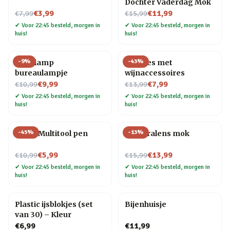
Dochter Vaderdag Mok
Nu voor
Nu voor
€3,99
€11,99
€7,99
€15,99
✔
Voor 22:45 besteld, morgen in
✔
Voor 22:45 besteld, morgen in
huis!
huis!
-
9
%
-
43
%
Gloeilamp
Wijnfles met
bureaulampje
wijnaccessoires
Nu voor
Nu voor
€9,99
€7,99
€10,99
€13,99
✔
Voor 22:45 besteld, morgen in
✔
Voor 22:45 besteld, morgen in
huis!
huis!
-
45
%
-
13
%
6-in-1 Multitool pen
Cameralens mok
Nu voor
Nu voor
€5,99
€13,99
€10,99
€15,99
✔
Voor 22:45 besteld, morgen in
✔
Voor 22:45 besteld, morgen in
huis!
huis!
Plastic ijsblokjes (set
Bijenhuisje
van 30) – Kleur
€6,99
€11,99