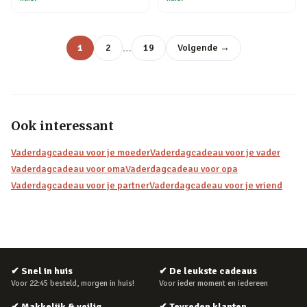
…
1
2
19
Volgende →
Ook interessant
Vaderdagcadeau voor je moeder
Vaderdagcadeau voor je vader
Vaderdagcadeau voor oma
Vaderdagcadeau voor opa
Vaderdagcadeau voor je partner
Vaderdagcadeau voor je vriend
✔
Snel in huis
✔
De leukste cadeaus
Voor 22:45 besteld, morgen in huis!
Voor ieder moment en iedereen
✔
Makkelijk & veilig
✔
Tevreden klanten