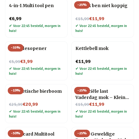
-
25
%
4-in-1 Multi tool pen
Mok Ik ben niet koppig
Nu voor
€6,99
€11,99
€15,99
✔
Voor 22:45 besteld, morgen in
✔
Voor 22:45 besteld, morgen in
huis!
huis!
-
33
%
Fiets flesopener
Kettlebell mok
Nu voor
€3,99
€11,99
€5,99
✔
Voor 22:45 besteld, morgen in
✔
Voor 22:45 besteld, morgen in
huis!
huis!
-
19
%
-
25
%
Magnetische bierboom
Financiële last
Vaderdag mok – Kleine
Nu voor
Nu voor
meisje
€20,99
€11,99
€25,99
€15,99
✔
Voor 22:45 besteld, morgen in
✔
Voor 22:45 besteld, morgen in
huis!
huis!
-
50
%
-
25
%
Creditcard Multitool
Meest Geweldige