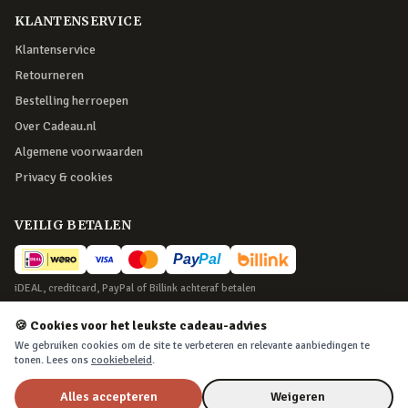
KLANTENSERVICE
Klantenservice
Retourneren
Bestelling herroepen
Over Cadeau.nl
Algemene voorwaarden
Privacy & cookies
VEILIG BETALEN
iDEAL, creditcard, PayPal of Billink achteraf betalen
BEZORGING
🍪 Cookies voor het leukste cadeau-advies
We gebruiken cookies om de site te verbeteren en relevante aanbiedingen te
Voor 22:45 besteld, morgen in huis. Tot 365 dagen retourneren.
tonen. Lees ons
cookiebeleid
.
Alles accepteren
Weigeren