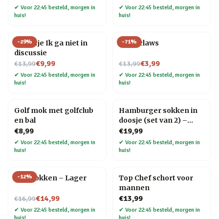
✔
Voor 22:45 besteld, morgen in
✔
Voor 22:45 besteld, morgen in
huis!
huis!
-
29
%
-
71
%
Tegeltje Ik ga niet in
Meat claws
discussie
Nu voor
Nu voor
€9,99
€3,99
€13,99
€13,99
✔
Voor 22:45 besteld, morgen in
✔
Voor 22:45 besteld, morgen in
huis!
huis!
Golf mok met golfclub
Hamburger sokken in
en bal
doosje (set van 2) –
Maat 41 t/m 45
€8,99
€19,99
✔
Voor 22:45 besteld, morgen in
✔
Voor 22:45 besteld, morgen in
huis!
huis!
-
12
%
Bier sokken – Lager
Top Chef schort voor
mannen
Nu voor
€14,99
€13,99
€16,99
✔
Voor 22:45 besteld, morgen in
✔
Voor 22:45 besteld, morgen in
huis!
huis!