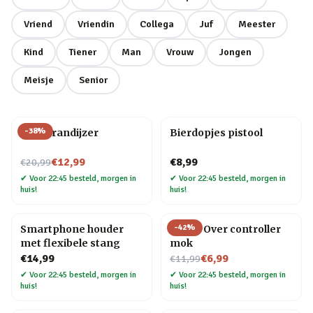
Vriend
Vriendin
Collega
Juf
Meester
Kind
Tiener
Man
Vrouw
Jongen
Meisje
Senior
-
38
%
BBQ brandijzer
Bierdopjes pistool
Nu voor
€12,99
€8,99
€20,99
✔
Voor 22:45 besteld, morgen in
✔
Voor 22:45 besteld, morgen in
huis!
huis!
-
42
%
Smartphone houder
Game Over controller
met flexibele stang
mok
Nu voor
€14,99
€6,99
€11,99
✔
Voor 22:45 besteld, morgen in
✔
Voor 22:45 besteld, morgen in
huis!
huis!