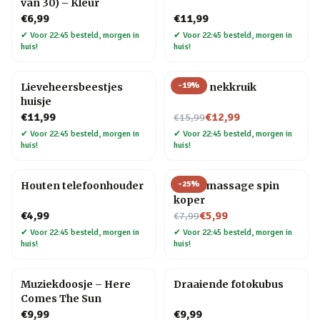
van 30) – Kleur
€6,99
€11,99
✔
Voor 22:45 besteld, morgen in
✔
Voor 22:45 besteld, morgen in
huis!
huis!
-
19
%
Lieveheersbeestjes
Ronde nekkruik
huisje
Nu voor
€11,99
€12,99
€15,99
✔
Voor 22:45 besteld, morgen in
✔
Voor 22:45 besteld, morgen in
huis!
huis!
-
25
%
Houten telefoonhouder
Hoofdmassage spin
koper
Nu voor
€4,99
€5,99
€7,99
✔
Voor 22:45 besteld, morgen in
✔
Voor 22:45 besteld, morgen in
huis!
huis!
Muziekdoosje – Here
Draaiende fotokubus
Comes The Sun
€9,99
€9,99