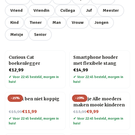
Vriend
Vriendin
Collega
Juf
Meester
Kind
Tiener
Man
Vrouw
Jongen
Meisje
Senior
Curious Cat
Smartphone houder
boekenlegger
met flexibele stang
€12,99
€14,99
✔
Voor 22:45 besteld, morgen in
✔
Voor 22:45 besteld, morgen in
huis!
huis!
-
25
%
-
29
%
Mok Ik ben niet koppig
Tegeltje Alle moeders
maken mooie kinderen
Nu voor
Nu voor
€11,99
€9,99
€15,99
€13,99
✔
Voor 22:45 besteld, morgen in
✔
Voor 22:45 besteld, morgen in
huis!
huis!