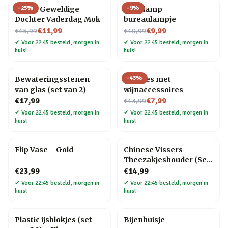
-
25
%
-
9
%
Meest Geweldige
Gloeilamp
Dochter Vaderdag Mok
bureaulampje
Nu voor
Nu voor
€11,99
€9,99
€15,99
€10,99
✔
Voor 22:45 besteld, morgen in
✔
Voor 22:45 besteld, morgen in
huis!
huis!
-
43
%
Bewateringsstenen
Wijnfles met
van glas (set van 2)
wijnaccessoires
Nu voor
€17,99
€7,99
€13,99
✔
Voor 22:45 besteld, morgen in
✔
Voor 22:45 besteld, morgen in
huis!
huis!
Flip Vase – Gold
Chinese Vissers
Theezakjeshouder (Set
Van 4)
€23,99
€14,99
✔
Voor 22:45 besteld, morgen in
✔
Voor 22:45 besteld, morgen in
huis!
huis!
Plastic ijsblokjes (set
Bijenhuisje