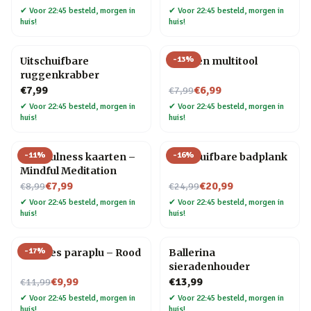
✔
Voor 22:45 besteld, morgen in
✔
Voor 22:45 besteld, morgen in
huis!
huis!
-
13
%
Uitschuifbare
Kruiden multitool
ruggenkrabber
Nu voor
€7,99
€6,99
€7,99
✔
Voor 22:45 besteld, morgen in
✔
Voor 22:45 besteld, morgen in
huis!
huis!
-
11
%
-
16
%
Mindfulness kaarten –
Uitschuifbare badplank
Mindful Meditation
Nu voor
Nu voor
€7,99
€20,99
€8,99
€24,99
✔
Voor 22:45 besteld, morgen in
✔
Voor 22:45 besteld, morgen in
huis!
huis!
-
17
%
Wijnfles paraplu – Rood
Ballerina
sieradenhouder
Nu voor
€9,99
€13,99
€11,99
✔
Voor 22:45 besteld, morgen in
✔
Voor 22:45 besteld, morgen in
huis!
huis!