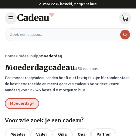
Naar hoofdinhoud
✔
Voor 22:45 besteld, morgen in huis!
Cadeau
Zoek een cadeau
Home
/
Cadeauhulp
/
Moederdag
Moederdagcadeau
450
cadeaus
Een moederdagcadeau vinden hoeft niet lastig te zijn: hieronder staan
de best beoordeelde en meest gegeven cadeaus voor deze keuze.
Vandaag voor 22:45 besteld = morgen in huis.
Moederdag
×
verwijderen
Voor wie zoek je een cadeau?
Moeder
Vader
Oma
Opa
Partner