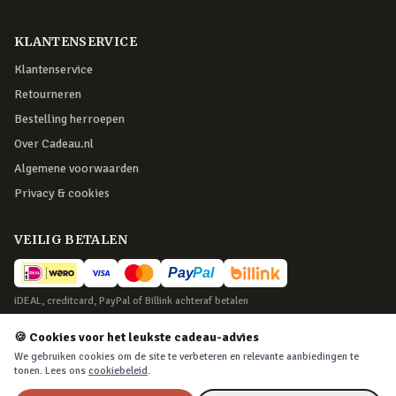
KLANTENSERVICE
Klantenservice
Retourneren
Bestelling herroepen
Over Cadeau.nl
Algemene voorwaarden
Privacy & cookies
VEILIG BETALEN
iDEAL, creditcard, PayPal of Billink achteraf betalen
BEZORGING
🍪 Cookies voor het leukste cadeau-advies
We gebruiken cookies om de site te verbeteren en relevante aanbiedingen te
Voor 22:45 besteld, morgen in huis. Tot 365 dagen retourneren.
tonen. Lees ons
cookiebeleid
.