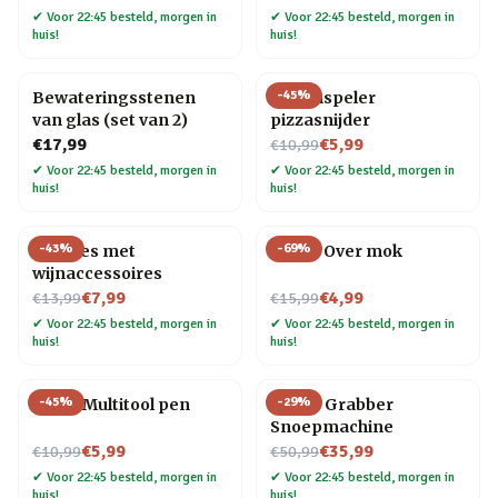
✔
Voor 22:45 besteld, morgen in
✔
Voor 22:45 besteld, morgen in
huis!
huis!
-
45
%
Bewateringsstenen
Platenspeler
van glas (set van 2)
pizzasnijder
Nu voor
€17,99
€5,99
€10,99
✔
Voor 22:45 besteld, morgen in
✔
Voor 22:45 besteld, morgen in
huis!
huis!
-
43
%
-
69
%
Wijnfles met
Game Over mok
wijnaccessoires
Nu voor
Nu voor
€7,99
€4,99
€13,99
€15,99
✔
Voor 22:45 besteld, morgen in
✔
Voor 22:45 besteld, morgen in
huis!
huis!
-
45
%
-
29
%
6-in-1 Multitool pen
Candy Grabber
Snoepmachine
Nu voor
Nu voor
€5,99
€35,99
€10,99
€50,99
✔
Voor 22:45 besteld, morgen in
✔
Voor 22:45 besteld, morgen in
huis!
huis!