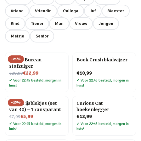
Vriend
Vriendin
Collega
Juf
Meester
Kind
Tiener
Man
Vrouw
Jongen
Meisje
Senior
-
21
%
Henry Bureau
Book Crush bladwijzer
stofzuiger
Nu voor
€22,99
€10,99
€28,99
✔
Voor 22:45 besteld, morgen in
✔
Voor 22:45 besteld, morgen in
huis!
huis!
-
25
%
Plastic ijsblokjes (set
Curious Cat
van 30) – Transparant
boekenlegger
Nu voor
€5,99
€12,99
€7,99
✔
Voor 22:45 besteld, morgen in
✔
Voor 22:45 besteld, morgen in
huis!
huis!