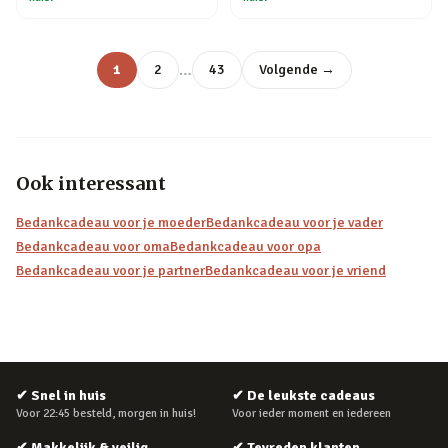
…
1
2
43
Volgende →
Ook interessant
Bedankcadeau voor je moeder
Bedankcadeau voor je vader
Bedankcadeau voor oma
Bedankcadeau voor opa
Bedankcadeau voor je partner
Bedankcadeau voor je vriend
✔
Snel in huis
✔
De leukste cadeaus
Voor 22:45 besteld, morgen in huis!
Voor ieder moment en iedereen
✔
Makkelijk & veilig
✔
Tevreden klanten