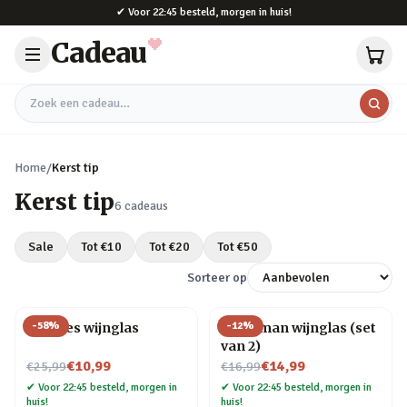
Naar hoofdinhoud
✔
Voor 22:45 besteld, morgen in huis!
Cadeau
Zoek een cadeau
Home
/
Kerst tip
Kerst tip
6
cadeaus
Sale
Tot €
10
Tot €
20
Tot €
50
Sorteer op
-
58
%
-
12
%
Wijnfles wijnglas
Kerstman wijnglas (set
van 2)
Nu voor
Nu voor
€10,99
€14,99
€25,99
€16,99
✔
Voor 22:45 besteld, morgen in
✔
Voor 22:45 besteld, morgen in
huis!
huis!