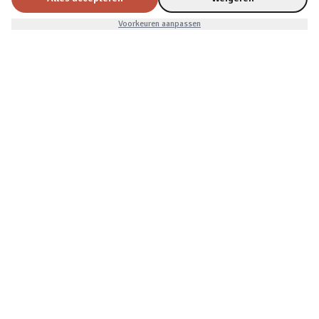
Vaderdag
Voorkeuren aanpassen
Kerst
KLANTENSERVICE
Klantenservice
Retourneren
Bestelling herroepen
Over Cadeau.nl
Algemene voorwaarden
Privacy & cookies
VEILIG BETALEN
iDEAL, creditcard, PayPal of Billink achteraf betalen
BEZORGING
Voor 22:45 besteld, morgen in huis. Tot 365 dagen retourneren.