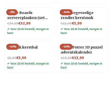
-
6
%
-
54
%
Bottle Boards
Warmtegevoelige
serveerplanken (set
rendier kerstmok
Nu voor
van 3)
Nu voor
€32,99
€5,99
€34,99
€12,99
✔
Voor 22:45 besteld, morgen in
✔
Voor 22:45 besteld, morgen in
huis!
huis!
-
43
%
-
13
%
Bierblik kerstbal
Harry Potter 3D puzzel
adventskalender
Nu voor
Nu voor
€3,99
€13,99
€6,99
€15,99
✔
Voor 22:45 besteld, morgen in
✔
Voor 22:45 besteld, morgen in
huis!
huis!