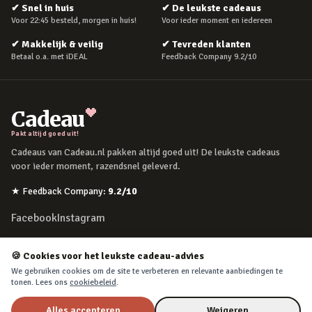
✔
Snel in huis
✔
De leukste cadeaus
Voor 22:45 besteld, morgen in huis!
Voor ieder moment en iedereen
✔
Makkelijk & veilig
✔
Tevreden klanten
Betaal o.a. met iDEAL
Feedback Company 9.2/10
Cadeau
Pakt altijd goed uit!
Cadeaus van Cadeau.nl pakken altijd goed uit! De leukste cadeaus
voor ieder moment, razendsnel geleverd.
★
Feedback Company
:
9.2
/10
Facebook
Instagram
POPULAIRE MOMENTEN
🍪 Cookies voor het leukste cadeau-advies
We gebruiken cookies om de site te verbeteren en relevante aanbiedingen te
Verjaardag
tonen. Lees ons
cookiebeleid
.
Moederdag
Alles accepteren
Weigeren