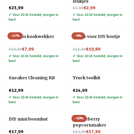
stukjes
Nu voor
€23,99
€2,99
€7,99
✔
Voor 22:45 besteld, morgen in
✔
Voor 22:45 besteld, morgen in
huis!
huis!
-
27
%
-
9
%
Pinguïn kookwekker
Motor voor DIY bootje
Nu voor
Nu voor
€7,99
€10,89
€10,99
€11,99
✔
Voor 22:45 besteld, morgen in
✔
Voor 22:45 besteld, morgen in
huis!
huis!
Sneaker Cleaning Kit
Truck toolkit
€12,99
€14,99
✔
Voor 22:45 besteld, morgen in
✔
Voor 22:45 besteld, morgen in
huis!
huis!
-
10
%
DIY mini boomhut
Huckleberry
popcornmaker
Nu voor
€17,99
€17,99
€19,99