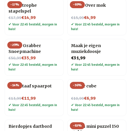
-
17
%
-
69
%
Cat-astrophe
Game Over mok
stapelspel
Nu voor
Nu voor
€14,99
€4,99
€17,99
€15,99
✔
Voor 22:45 besteld, morgen in
✔
Voor 22:45 besteld, morgen in
huis!
huis!
-
29
%
Candy Grabber
Maak je eigen
Snoepmachine
muziekdoosje
Nu voor
€35,99
€31,99
€50,99
✔
Voor 22:45 besteld, morgen in
✔
Voor 22:45 besteld, morgen in
huis!
huis!
-
14
%
-
36
%
Goudstaaf spaarpot
Finger cube
Nu voor
Nu voor
€11,99
€6,99
€13,99
€10,99
✔
Voor 22:45 besteld, morgen in
✔
Voor 22:45 besteld, morgen in
huis!
huis!
-
63
%
Bierdopjes dartbord
Vogels mini puzzel 150