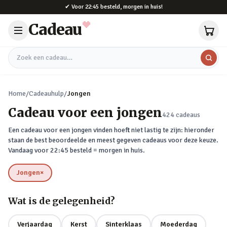
Naar hoofdinhoud
✔
Voor 22:45 besteld, morgen in huis!
Cadeau
Zoek een cadeau
Home
/
Cadeauhulp
/
Jongen
Cadeau voor een jongen
424
cadeaus
Een cadeau voor een jongen vinden hoeft niet lastig te zijn: hieronder
staan de best beoordeelde en meest gegeven cadeaus voor deze keuze.
Vandaag voor 22:45 besteld = morgen in huis.
Jongen
×
verwijderen
Wat is de gelegenheid?
Verjaardag
Kerst
Sinterklaas
Moederdag