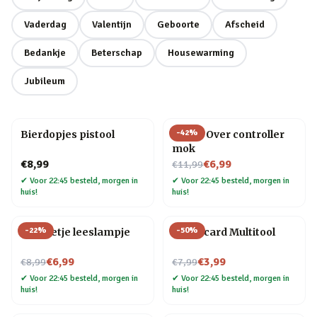
Vaderdag
Valentijn
Geboorte
Afscheid
Bedankje
Beterschap
Housewarming
Jubileum
-
42
%
Bierdopjes pistool
Game Over controller
mok
Nu voor
€8,99
€6,99
€11,99
✔
Voor 22:45 besteld, morgen in
✔
Voor 22:45 besteld, morgen in
huis!
huis!
-
22
%
-
50
%
Mannetje leeslampje
Creditcard Multitool
Nu voor
Nu voor
€6,99
€3,99
€8,99
€7,99
✔
Voor 22:45 besteld, morgen in
✔
Voor 22:45 besteld, morgen in
huis!
huis!