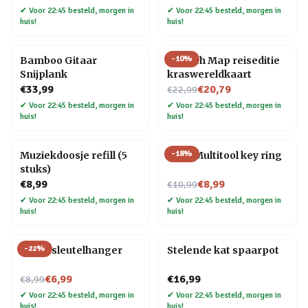
✔
Voor 22:45 besteld, morgen in
✔
Voor 22:45 besteld, morgen in
huis!
huis!
-
10
%
Bamboo Gitaar
Scratch Map reiseditie
Snijplank
kraswereldkaart
Nu voor
€33,99
€20,79
€22,99
✔
Voor 22:45 besteld, morgen in
✔
Voor 22:45 besteld, morgen in
huis!
huis!
-
18
%
Muziekdoosje refill (5
8 in 1 Multitool key ring
stuks)
Nu voor
€8,99
€8,99
€10,99
✔
Voor 22:45 besteld, morgen in
✔
Voor 22:45 besteld, morgen in
huis!
huis!
-
22
%
Raket sleutelhanger
Stelende kat spaarpot
Nu voor
€6,99
€16,99
€8,99
✔
Voor 22:45 besteld, morgen in
✔
Voor 22:45 besteld, morgen in
huis!
huis!