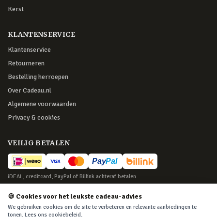
Kerst
KLANTENSERVICE
Klantenservice
Retourneren
Bestelling herroepen
Over Cadeau.nl
Algemene voorwaarden
Privacy & cookies
VEILIG BETALEN
iDEAL, creditcard, PayPal of Billink achteraf betalen
BEZORGING
🍪 Cookies voor het leukste cadeau-advies
We gebruiken cookies om de site te verbeteren en relevante aanbiedingen te
Voor 22:45 besteld, morgen in huis. Tot 365 dagen retourneren.
tonen. Lees ons
cookiebeleid
.