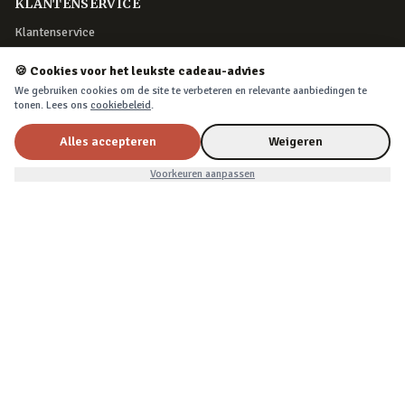
KLANTENSERVICE
Klantenservice
Retourneren
🍪 Cookies voor het leukste cadeau-advies
Bestelling herroepen
We gebruiken cookies om de site te verbeteren en relevante aanbiedingen te
tonen. Lees ons
cookiebeleid
.
Over Cadeau.nl
Algemene voorwaarden
Alles accepteren
Weigeren
Privacy & cookies
€11,99
In winkelwagen
Voorkeuren aanpassen
VEILIG BETALEN
iDEAL, creditcard, PayPal of Billink achteraf betalen
BEZORGING
Voor 22:45 besteld, morgen in huis. Tot 365 dagen retourneren.
©
2026
Cadeau.nl — Alle rechten voorbehouden