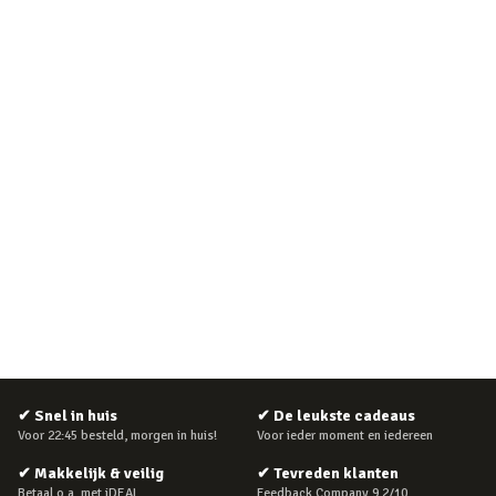
✔
Snel in huis
✔
De leukste cadeaus
Voor 22:45 besteld, morgen in huis!
Voor ieder moment en iedereen
✔
Makkelijk & veilig
✔
Tevreden klanten
Betaal o.a. met iDEAL
Feedback Company 9.2/10