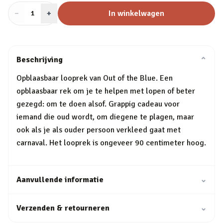
−
Aantal
+
:
In winkelwagen
1
Beschrijving
⌄
Opblaasbaar looprek van Out of the Blue. Een
opblaasbaar rek om je te helpen met lopen of beter
gezegd: om te doen alsof. Grappig cadeau voor
iemand die oud wordt, om diegene te plagen, maar
ook als je als ouder persoon verkleed gaat met
carnaval. Het looprek is ongeveer 90 centimeter hoog.
Aanvullende informatie
⌄
Verzenden & retourneren
⌄