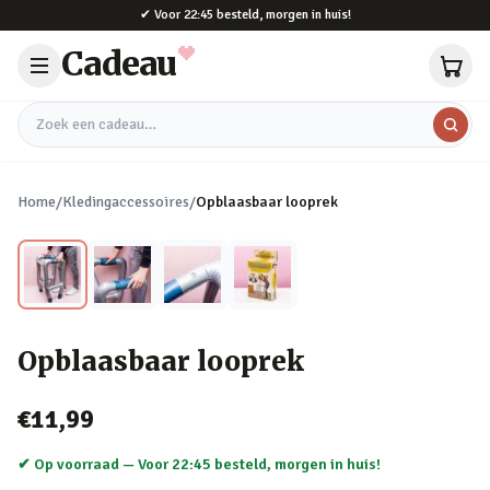
Naar hoofdinhoud
✔
Voor 22:45 besteld, morgen in huis!
Cadeau
Zoek een cadeau
Home
/
Kledingaccessoires
/
Opblaasbaar looprek
Opblaasbaar looprek
€11,99
✔ Op voorraad —
Voor 22:45 besteld, morgen in huis!