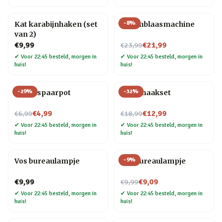
-
8
%
Kat karabijnhaken (set
Bellenblaasmachine
van 2)
Nu voor
€9,99
€21,99
€23,99
✔
Voor 22:45 besteld, morgen in
✔
Voor 22:45 besteld, morgen in
huis!
huis!
-
29
%
-
32
%
Raket spaarpot
Hond haakset
Nu voor
Nu voor
€4,99
€12,99
€6,99
€18,99
✔
Voor 22:45 besteld, morgen in
✔
Voor 22:45 besteld, morgen in
huis!
huis!
-
9
%
Vos bureaulampje
Kat bureaulampje
Nu voor
€9,99
€9,09
€9,99
✔
Voor 22:45 besteld, morgen in
✔
Voor 22:45 besteld, morgen in
huis!
huis!