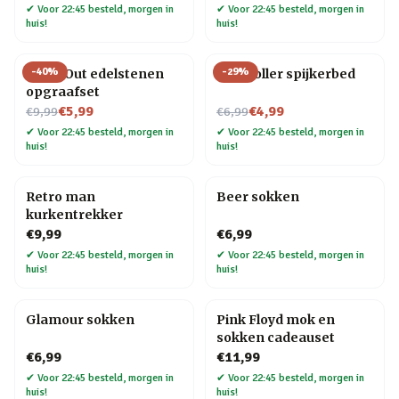
✔
Voor 22:45 besteld, morgen in
✔
Voor 22:45 besteld, morgen in
huis!
huis!
-
40
%
-
29
%
Dig It Out edelstenen
Controller spijkerbed
opgraafset
Nu voor
Nu voor
€5,99
€4,99
€9,99
€6,99
✔
Voor 22:45 besteld, morgen in
✔
Voor 22:45 besteld, morgen in
huis!
huis!
Retro man
Beer sokken
kurkentrekker
€9,99
€6,99
✔
Voor 22:45 besteld, morgen in
✔
Voor 22:45 besteld, morgen in
huis!
huis!
Glamour sokken
Pink Floyd mok en
sokken cadeauset
€6,99
€11,99
✔
Voor 22:45 besteld, morgen in
✔
Voor 22:45 besteld, morgen in
huis!
huis!