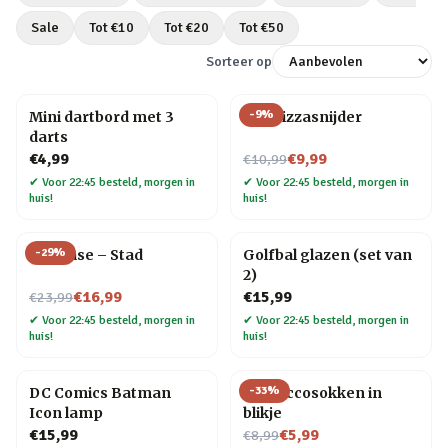
Sale
Tot €
10
Tot €
20
Tot €
50
Sorteer op
-
9
%
Mini dartbord met 3
Kat Pizzasnijder
darts
Nu voor
€4,99
€9,99
€10,99
✔
Voor 22:45 besteld, morgen in
✔
Voor 22:45 besteld, morgen in
huis!
huis!
-
29
%
Flip Vase – Stad
Golfbal glazen (set van
2)
Nu voor
€16,99
€15,99
€23,99
✔
Voor 22:45 besteld, morgen in
✔
Voor 22:45 besteld, morgen in
huis!
huis!
-
33
%
DC Comics Batman
Proseccosokken in
Icon lamp
blikje
Nu voor
€15,99
€5,99
€8,99