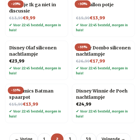
-
29
%
-
30
%
Tegeltje Ik ga niet in
Blije ballon potje
discussie
Nu voor
Nu voor
€9,99
€13,99
€13,99
€19,99
✔
Voor 22:45 besteld, morgen in
✔
Voor 22:45 besteld, morgen in
huis!
huis!
-
33
%
Disney Olaf siliconen
Disney Dombo siliconen
nachtlampje
nachtlampje
Nu voor
€23,99
€17,99
€26,99
✔
Voor 22:45 besteld, morgen in
✔
Voor 22:45 besteld, morgen in
huis!
huis!
-
13
%
DC Comics Batman
Disney Winnie de Poeh
spaarpot
nachtlampje
Nu voor
€13,99
€24,99
€15,99
✔
Voor 22:45 besteld, morgen in
✔
Voor 22:45 besteld, morgen in
huis!
huis!
…
← Vorige
1
2
3
59
Volgende →