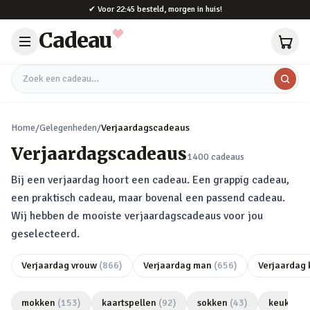
Naar hoofdinhoud
✔
Voor 22:45 besteld, morgen in huis!
Cadeau
Zoek een cadeau
Home
/
Gelegenheden
/
Verjaardagscadeaus
Verjaardagscadeaus
1400
cadeaus
Bij een verjaardag hoort een cadeau. Een grappig cadeau,
een praktisch cadeau, maar bovenal een passend cadeau.
Wij hebben de mooiste verjaardagscadeaus voor jou
geselecteerd.
Verjaardag vrouw
(
866
)
Verjaardag man
(
656
)
Verjaardag 
mokken
(
153
)
kaartspellen
(
92
)
sokken
(
43
)
keukeng