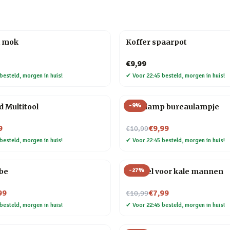
l mok
Koffer spaarpot
€9,99
besteld, morgen in huis!
✔
Voor 22:45 besteld, morgen in huis!
-
9
%
d Multitool
Gloeilamp bureaulampje
Nu voor
9
€9,99
€10,99
besteld, morgen in huis!
✔
Voor 22:45 besteld, morgen in huis!
-
27
%
ube
Borstel voor kale mannen
Nu voor
99
€7,99
€10,99
besteld, morgen in huis!
✔
Voor 22:45 besteld, morgen in huis!