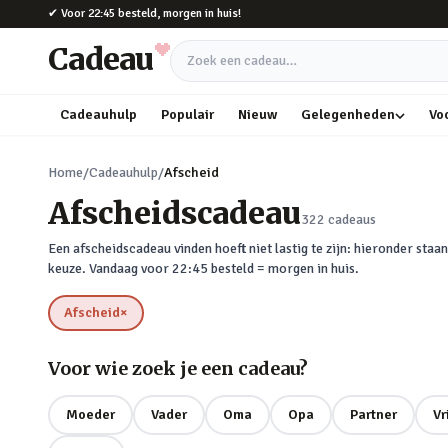
Naar hoofdinhoud
✔
Voor 22:45 besteld, morgen in huis!
Cadeau
Zoek een cadeau
Cadeauhulp
Populair
Nieuw
Gelegenheden
Vo
Home
/
Cadeauhulp
/
Afscheid
Afscheidscadeau
322
cadeaus
Een afscheidscadeau vinden hoeft niet lastig te zijn: hieronder st
keuze. Vandaag voor 22:45 besteld = morgen in huis.
Afscheid
×
verwijderen
Voor wie zoek je een cadeau?
Moeder
Vader
Oma
Opa
Partner
Vr