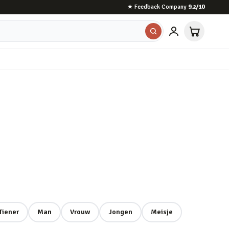
★
Feedback Company
9.2
/10
Tiener
Man
Vrouw
Jongen
Meisje