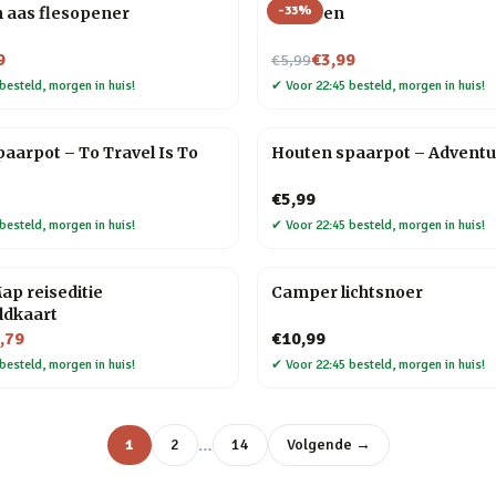
-
33
%
 aas flesopener
Veer pen
Nu voor
9
€3,99
€5,99
besteld, morgen in huis!
✔
Voor 22:45 besteld, morgen in huis!
aarpot – To Travel Is To
Houten spaarpot – Adventu
€5,99
besteld, morgen in huis!
✔
Voor 22:45 besteld, morgen in huis!
ap reiseditie
Camper lichtsnoer
ldkaart
,79
€10,99
besteld, morgen in huis!
✔
Voor 22:45 besteld, morgen in huis!
…
1
2
14
Volgende →