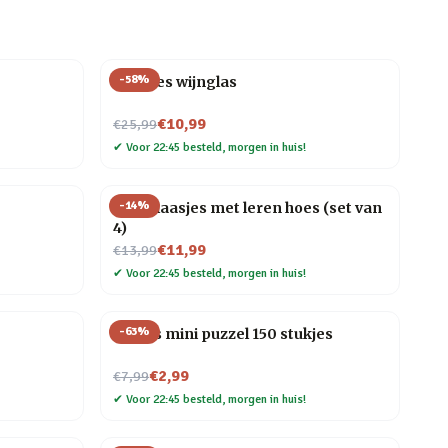
-
58
%
Wijnfles wijnglas
Nu voor
€10,99
€25,99
✔
Voor 22:45 besteld, morgen in huis!
-
14
%
Shotglaasjes met leren hoes (set van
4)
Nu voor
€11,99
€13,99
✔
Voor 22:45 besteld, morgen in huis!
-
63
%
Vogels mini puzzel 150 stukjes
Nu voor
€2,99
€7,99
✔
Voor 22:45 besteld, morgen in huis!