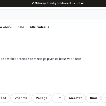
✔ Makkelijk & veilig betalen met o.a. iDEAL
or wie?
Sale
Alle cadeaus
aan de best beoordeelde en meest gegeven cadeaus voor deze
iend
Vriendin
Collega
Juf
Meester
Kind