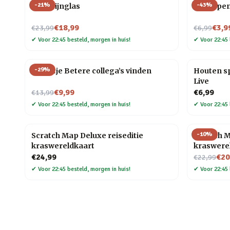
-
21
%
-
43
%
Half wijnglas
Schoppen
Nu voor
Nu voor
€18,99
€3,9
€23,99
€6,99
✔
Voor 22:45 besteld, morgen in huis!
✔
Voor 22:45 
-
29
%
Tegeltje Betere collega’s vinden
Houten sp
Live
Nu voor
€9,99
€6,99
€13,99
✔
Voor 22:45 besteld, morgen in huis!
✔
Voor 22:45 
-
10
%
Scratch Map Deluxe reiseditie
Scratch M
kraswereldkaart
kraswere
Nu voor
€24,99
€20
€22,99
✔
Voor 22:45 besteld, morgen in huis!
✔
Voor 22:45 