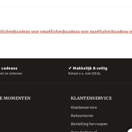
Afscheidscadeau voor oma
Afscheidscadeau voor opa
Afscheidscadeau vo
e cadeaus
✔
Makkelijk & veilig
nt en iedereen
Betaal o.a. met iDEAL
RE MOMENTEN
KLANTENSERVICE
Klantenservice
Retourneren
Bestelling herroepen