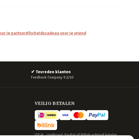
or je partner
Afscheidscadeau voor je vriend
✔
Tevreden klanten
Feedback Company 9.2/10
VEILIG BETALEN
iDEAL, creditcard, PayPal of Billink achteraf betalen