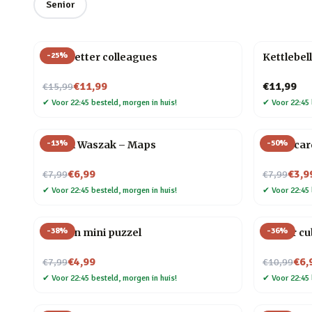
Senior
-
25
%
Mok Better colleagues
Kettlebel
Nu voor
€11,99
€11,99
€15,99
✔
Voor 22:45 besteld, morgen in huis!
✔
Voor 22:45 
-
13
%
-
50
%
Travel Waszak – Maps
Creditcar
Nu voor
Nu voor
€6,99
€3,9
€7,99
€7,99
✔
Voor 22:45 besteld, morgen in huis!
✔
Voor 22:45 
-
38
%
-
36
%
Houten mini puzzel
Finger c
Nu voor
Nu voor
€4,99
€6,
€7,99
€10,99
✔
Voor 22:45 besteld, morgen in huis!
✔
Voor 22:45 