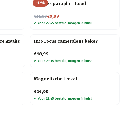
-
17
%
Wijnfles paraplu – Rood
Nu voor
€9,99
€11,99
✔
Voor 22:45 besteld, morgen in huis!
re Awaits
Into Focus cameralens beker
€18,99
✔
Voor 22:45 besteld, morgen in huis!
Magnetische teckel
€14,99
✔
Voor 22:45 besteld, morgen in huis!