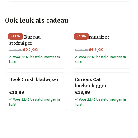
Ook leuk als cadeau
-
21
%
-
38
%
Henry Bureau
BBQ brandijzer
stofzuiger
Nu voor
Nu voor
€22,99
€12,99
€28,99
€20,99
✔
Voor 22:45 besteld, morgen in
✔
Voor 22:45 besteld, morgen in
huis!
huis!
Book Crush bladwijzer
Curious Cat
boekenlegger
€10,99
€12,99
✔
Voor 22:45 besteld, morgen in
✔
Voor 22:45 besteld, morgen in
huis!
huis!