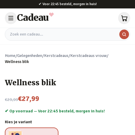
Naar hoofdinhoud
✔
Voor 22:45 besteld, morgen in huis!
Cadeau
Zoek een cadeau
Home
/
Gelegenheden
/
Kerstcadeaus
/
Kerstcadeaus vrouw
/
Wellness blik
Wellness blik
Nu voor
€27,99
€29,99
✔ Op voorraad —
Voor 22:45 besteld, morgen in huis!
Kies je variant