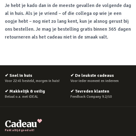
Je hebt je kado dan in de meeste gevallen de volgende dag
al in huis. Als je je vriend – of die collega op wie je een
oogje hebt – nog niet zo lang kent, kun je alsnog gerust bij
ons bestellen. Je mag je bestelling gratis binnen 365 dagen
retourneren als het cadeau niet in de smaak valt.
✔
Snel in huis
✔
De leukste cadeaus
Voor 22:45 besteld, morgen in huis!
Voor ieder moment en iedereen
✔
Makkelijk & veilig
✔
Tevreden klanten
Betaal o.a. met iDEAL
Feedback Company 9.2/10
Cadeau
Pakt altijd goed uit!