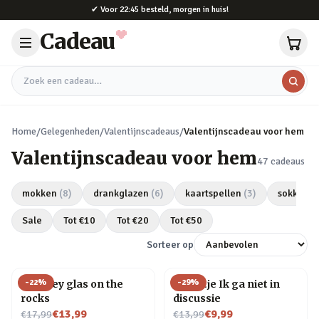
Naar hoofdinhoud
✔
Voor 22:45 besteld, morgen in huis!
Cadeau
Zoek een cadeau
Home
/
Gelegenheden
/
Valentijnscadeaus
/
Valentijnscadeau voor hem
Valentijnscadeau voor hem
47
cadeaus
mokken
(
8
)
drankglazen
(
6
)
kaartspellen
(
3
)
sokken
(
Sale
Tot €
10
Tot €
20
Tot €
50
Sorteer op
-
22
%
-
29
%
Whiskey glas on the
Tegeltje Ik ga niet in
rocks
discussie
Nu voor
Nu voor
€13,99
€9,99
€17,99
€13,99