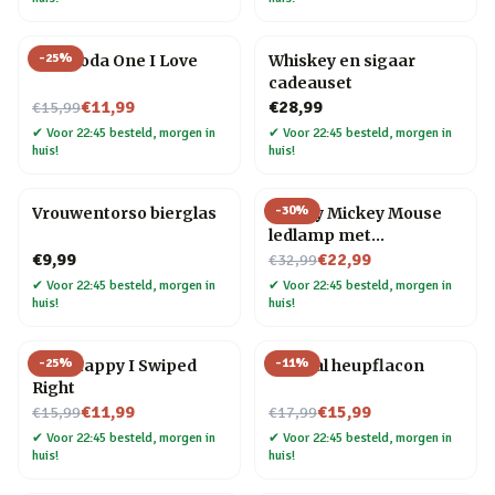
-
25
%
Mok Yoda One I Love
Whiskey en sigaar
cadeauset
Nu voor
€11,99
€28,99
€15,99
✔
Voor 22:45 besteld, morgen in
✔
Voor 22:45 besteld, morgen in
huis!
huis!
-
30
%
Vrouwentorso bierglas
Disney Mickey Mouse
ledlamp met
Nu voor
keramische voet
€9,99
€22,99
€32,99
✔
Voor 22:45 besteld, morgen in
✔
Voor 22:45 besteld, morgen in
huis!
huis!
-
25
%
-
11
%
Mok Happy I Swiped
Golfbal heupflacon
Right
Nu voor
Nu voor
€11,99
€15,99
€15,99
€17,99
✔
Voor 22:45 besteld, morgen in
✔
Voor 22:45 besteld, morgen in
huis!
huis!