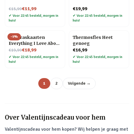
Nu voor
€11,99
€19,99
€15,99
✔
Voor 22:45 besteld, morgen in
✔
Voor 22:45 besteld, morgen in
huis!
huis!
-
5
%
DIY kraskaarten
Thermosfles Heet
Everything I Love About
genoeg
Nu voor
You
€18,99
€16,99
€19,99
✔
Voor 22:45 besteld, morgen in
✔
Voor 22:45 besteld, morgen in
huis!
huis!
1
2
Volgende →
Over
Valentijnscadeau voor hem
Valentijnscadeau voor hem kopen? Wij helpen je graag met