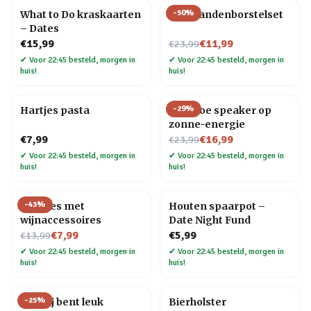
-
50
%
What to Do kraskaarten
Hart tandenborstelset
– Dates
Nu voor
€15,99
€11,99
€23,99
✔
Voor 22:45 besteld, morgen in
✔
Voor 22:45 besteld, morgen in
huis!
huis!
-
29
%
Hartjes pasta
Bamboe speaker op
zonne-energie
Nu voor
€7,99
€16,99
€23,99
✔
Voor 22:45 besteld, morgen in
✔
Voor 22:45 besteld, morgen in
huis!
huis!
-
43
%
Wijnfles met
Houten spaarpot –
wijnaccessoires
Date Night Fund
Nu voor
€7,99
€5,99
€13,99
✔
Voor 22:45 besteld, morgen in
✔
Voor 22:45 besteld, morgen in
huis!
huis!
-
25
%
Mok Jij bent leuk
Bierholster