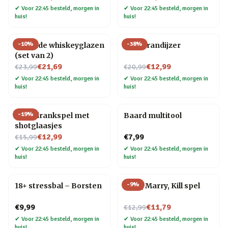
✔
Voor 22:45 besteld, morgen in
✔
Voor 22:45 besteld, morgen in
huis!
huis!
-
10
%
-
38
%
Rollende whiskeyglazen
BBQ brandijzer
(set van 2)
Nu voor
Nu voor
€21,69
€12,99
€23,99
€20,99
✔
Voor 22:45 besteld, morgen in
✔
Voor 22:45 besteld, morgen in
huis!
huis!
-
19
%
Ludo drankspel met
Baard multitool
shotglaasjes
Nu voor
€12,99
€7,99
€15,99
✔
Voor 22:45 besteld, morgen in
✔
Voor 22:45 besteld, morgen in
huis!
huis!
-
9
%
18+ stressbal – Borsten
F*ck, Marry, Kill spel
Nu voor
€9,99
€11,79
€12,99
✔
Voor 22:45 besteld, morgen in
✔
Voor 22:45 besteld, morgen in
huis!
huis!