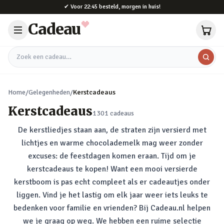
Naar hoofdinhoud
✔
Voor 22:45 besteld, morgen in huis!
Cadeau
Zoek een cadeau
Home
/
Gelegenheden
/
Kerstcadeaus
Kerstcadeaus
1301
cadeaus
De kerstliedjes staan aan, de straten zijn versierd met
lichtjes en warme chocolademelk mag weer zonder
excuses: de feestdagen komen eraan. Tijd om je
kerstcadeaus te kopen! Want een mooi versierde
kerstboom is pas echt compleet als er cadeautjes onder
liggen. Vind je het lastig om elk jaar weer iets leuks te
bedenken voor familie en vrienden? Bij Cadeau.nl helpen
we je graag op weg. We hebben een ruime selectie