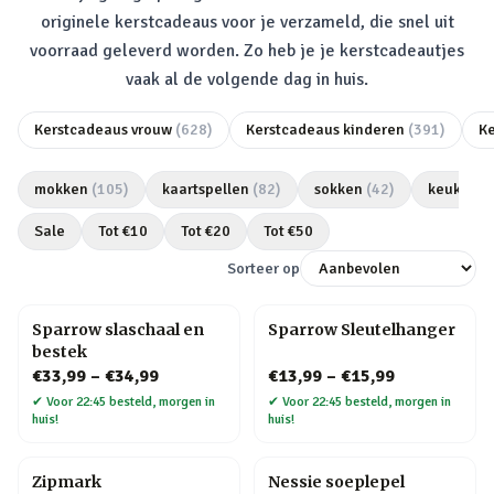
originele kerstcadeaus voor je verzameld, die snel uit
voorraad geleverd worden. Zo heb je je kerstcadeautjes
vaak al de volgende dag in huis.
Kerstcadeaus vrouw
(
628
)
Kerstcadeaus kinderen
(
391
)
K
mokken
(
105
)
kaartspellen
(
82
)
sokken
(
42
)
keukeng
Sale
Tot €
10
Tot €
20
Tot €
50
Sorteer op
Sparrow slaschaal en
Sparrow Sleutelhanger
bestek
€33,99
–
€34,99
€13,99
–
€15,99
✔
Voor 22:45 besteld, morgen in
✔
Voor 22:45 besteld, morgen in
huis!
huis!
Zipmark
Nessie soeplepel