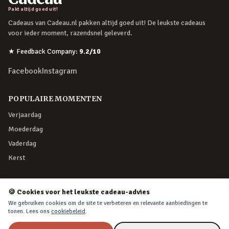
Pakt altijd goed uit!
Cadeaus van Cadeau.nl pakken altijd goed uit! De leukste cadeaus
voor ieder moment, razendsnel geleverd.
★
Feedback Company
:
9.2
/10
Facebook
Instagram
POPULAIRE MOMENTEN
Verjaardag
Moederdag
Vaderdag
Kerst
KLANTENSERVICE
🍪 Cookies voor het leukste cadeau-advies
Klantenservice
We gebruiken cookies om de site te verbeteren en relevante aanbiedingen te
tonen. Lees ons
cookiebeleid
.
Retourneren