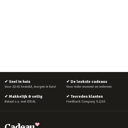
✔
Snel in huis
✔
De leukste cadeaus
Voor 22:45 besteld, morgen in huis!
Voor ieder moment en iedereen
✔
Makkelijk & veilig
✔
Tevreden klanten
Betaal o.a. met iDEAL
Feedback Company 9.2/10
Cadeau