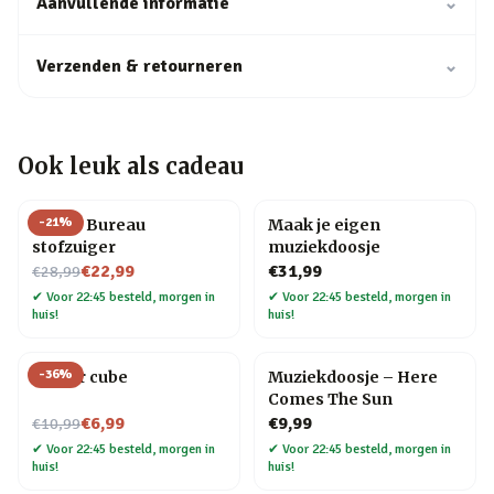
Aanvullende informatie
⌄
Verzenden & retourneren
⌄
Ook leuk als cadeau
-
21
%
Henry Bureau
Maak je eigen
stofzuiger
muziekdoosje
Nu voor
€22,99
€31,99
€28,99
✔
Voor 22:45 besteld, morgen in
✔
Voor 22:45 besteld, morgen in
huis!
huis!
-
36
%
Finger cube
Muziekdoosje – Here
Comes The Sun
Nu voor
€6,99
€9,99
€10,99
✔
Voor 22:45 besteld, morgen in
✔
Voor 22:45 besteld, morgen in
huis!
huis!