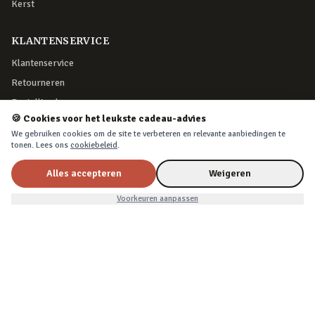
Kerst
KLANTENSERVICE
Klantenservice
Retourneren
Bestelling herroepen
🍪 Cookies voor het leukste cadeau-advies
Over Cadeau.nl
We gebruiken cookies om de site te verbeteren en relevante aanbiedingen te
Algemene voorwaarden
tonen. Lees ons
cookiebeleid
.
Privacy & cookies
Alles accepteren
Weigeren
Nu voor
€9,99
In winkelwagen
€14,99
VEILIG BETALEN
Voorkeuren aanpassen
iDEAL, creditcard, PayPal of Billink achteraf betalen
BEZORGING
Voor 22:45 besteld, morgen in huis. Tot 365 dagen retourneren.