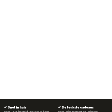
✔
Snel in huis
✔
De leukste cadeaus
Voor 22:45 besteld, morgen in huis!
Voor ieder moment en iedereen