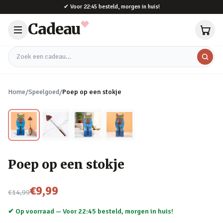
Naar hoofdinhoud
✔
Voor 22:45 besteld, morgen in huis!
Cadeau
Zoek een cadeau
Home
/
Speelgoed
/
Poep op een stokje
Poep op een stokje
Nu voor
€9,99
€14,99
✔ Op voorraad —
Voor 22:45 besteld, morgen in huis!