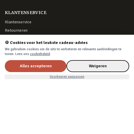
KLANTENSERVICE
Klantenservice
Retourneren
Bestelling herroepen
🍪 Cookies voor het leukste cadeau-advies
Over Cadeau.nl
We gebruiken cookies om de site te verbeteren en relevante aanbiedingen te
tonen. Lees ons
cookiebeleid
.
Algemene voorwaarden
Privacy & cookies
Alles accepteren
Weigeren
€29,99
In winkelwagen
Voorkeuren aanpassen
VEILIG BETALEN
iDEAL, creditcard, PayPal of Billink achteraf betalen
BEZORGING
Voor 22:45 besteld, morgen in huis. Tot 365 dagen retourneren.