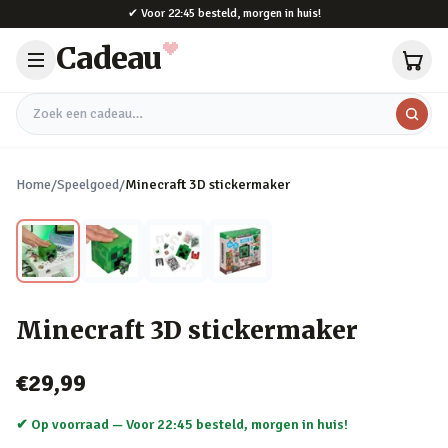
Naar hoofdinhoud
✔
Voor 22:45 besteld, morgen in huis!
Cadeau
Zoek een cadeau
Home
/
Speelgoed
/
Minecraft 3D stickermaker
Minecraft 3D stickermaker
€29,99
✔ Op voorraad —
Voor 22:45 besteld, morgen in huis!