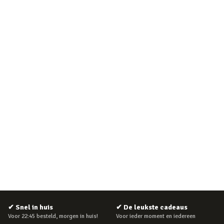
✔
Snel in huis
✔
De leukste cadeaus
Voor 22:45 besteld, morgen in huis!
Voor ieder moment en iedereen