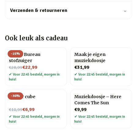
Verzenden & retourneren
⌄
Ook leuk als cadeau
-
21
%
Henry Bureau
Maak je eigen
stofzuiger
muziekdoosje
Nu voor
€22,99
€31,99
€28,99
✔
Voor 22:45 besteld, morgen in
✔
Voor 22:45 besteld, morgen in
huis!
huis!
-
36
%
Finger cube
Muziekdoosje – Here
Comes The Sun
Nu voor
€6,99
€9,99
€10,99
✔
Voor 22:45 besteld, morgen in
✔
Voor 22:45 besteld, morgen in
huis!
huis!