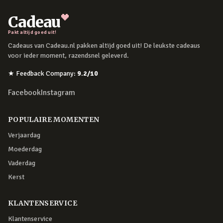
Cadeau
Pakt altijd goed uit!
Cadeaus van Cadeau.nl pakken altijd goed uit! De leukste cadeaus
voor ieder moment, razendsnel geleverd.
★
Feedback Company
:
9.2
/10
Facebook
Instagram
POPULAIRE MOMENTEN
Verjaardag
Moederdag
Vaderdag
Kerst
KLANTENSERVICE
Klantenservice