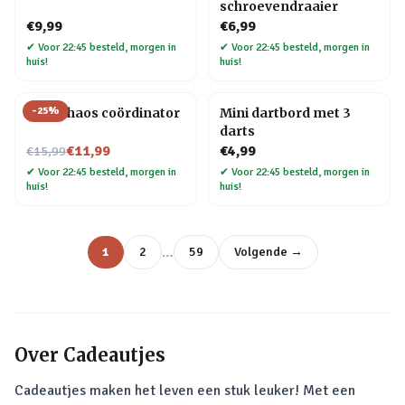
schroevendraaier
€9,99
€6,99
✔
Voor 22:45 besteld, morgen in
✔
Voor 22:45 besteld, morgen in
huis!
huis!
-
25
%
Mok Chaos coördinator
Mini dartbord met 3
darts
Nu voor
€11,99
€4,99
€15,99
✔
Voor 22:45 besteld, morgen in
✔
Voor 22:45 besteld, morgen in
huis!
huis!
…
1
2
59
Volgende →
Over
Cadeautjes
Cadeautjes maken het leven een stuk leuker! Met een