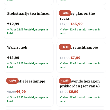
-
22
%
Stokstaartje tea infuser
Whiskey glas on the
rocks
Nu voor
€12,99
€13,99
€17,99
✔
Voor 22:45 besteld, morgen in
✔
Voor 22:45 besteld, morgen in
huis!
huis!
-
33
%
Walvis mok
Mini vos nachtlampje
Nu voor
€14,99
€7,99
€11,99
✔
Voor 22:45 besteld, morgen in
✔
Voor 22:45 besteld, morgen in
huis!
huis!
-
22
%
-
22
%
Mannetje leeslampje
Zelfklevende hexagon
prikborden (set van 6)
Nu voor
Nu voor
€6,99
€6,99
€8,99
€8,99
✔
Voor 22:45 besteld, morgen in
✔
Voor 22:45 besteld, morgen in
huis!
huis!