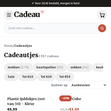
Naar hoofdinhoud
✔
Voor 22:45 besteld, morgen in huis!
Cadeau
Zoek een cadeau
Home
/
Cadeautjes
Cadeautjes
1397
cadeaus
mokken
(
179
)
kaartspellen
(
93
)
sokken
(
45
)
keukeng
Sale
Tot €
10
Tot €
20
Tot €
50
Sorteer op
-
33
%
Plastic ijsblokjes (set
Magic Cube
van 30) – Kleur
Nu voor
€6,99
€3,99
€5,99