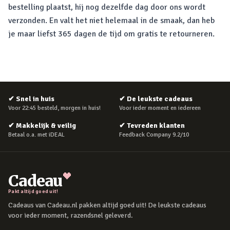
bestelling plaatst, hij nog dezelfde dag door ons wordt
verzonden. En valt het niet helemaal in de smaak, dan heb
je maar liefst 365 dagen de tijd om gratis te retourneren.
✔
Snel in huis
✔
De leukste cadeaus
Voor 22:45 besteld, morgen in huis!
Voor ieder moment en iedereen
✔
Makkelijk & veilig
✔
Tevreden klanten
Betaal o.a. met iDEAL
Feedback Company 9.2/10
Cadeau
Pakt altijd goed uit!
Cadeaus van Cadeau.nl pakken altijd goed uit! De leukste cadeaus
voor ieder moment, razendsnel geleverd.