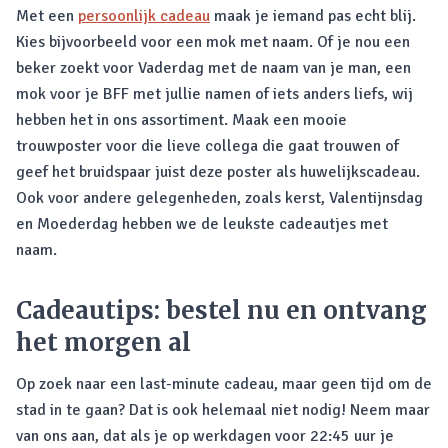
Met een
persoonlijk cadeau
maak je iemand pas echt blij.
Kies bijvoorbeeld voor een mok met naam. Of je nou een
beker zoekt voor Vaderdag met de naam van je man, een
mok voor je BFF met jullie namen of iets anders liefs, wij
hebben het in ons assortiment. Maak een mooie
trouwposter voor die lieve collega die gaat trouwen of
geef het bruidspaar juist deze poster als huwelijkscadeau.
Ook voor andere gelegenheden, zoals kerst, Valentijnsdag
en Moederdag hebben we de leukste cadeautjes met
naam.
Cadeautips: bestel nu en ontvang
het morgen al
Op zoek naar een last-minute cadeau, maar geen tijd om de
stad in te gaan? Dat is ook helemaal niet nodig! Neem maar
van ons aan, dat als je op werkdagen voor 22:45 uur je