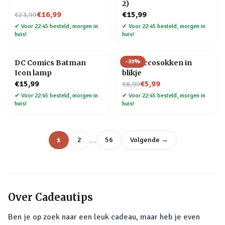
2)
Nu voor
€16,99
€15,99
€23,99
✔
Voor 22:45 besteld, morgen in
✔
Voor 22:45 besteld, morgen in
huis!
huis!
-
33
%
DC Comics Batman
Proseccosokken in
Icon lamp
blikje
Nu voor
€15,99
€5,99
€8,99
✔
Voor 22:45 besteld, morgen in
✔
Voor 22:45 besteld, morgen in
huis!
huis!
…
1
2
56
Volgende →
Over
Cadeautips
Ben je op zoek naar een leuk cadeau, maar heb je even