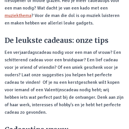
flesopener of mooie glazen. Heb je meer cadeautips voor
een man nodig? Wat dacht je van een kado met een
muziekthema
? Voor de man die dol is op muziek luisteren
en maken hebben we allerlei leuke gadgets.
De leukste cadeaus: onze tips
Een verjaardagscadeau nodig voor een man of vrouw? Een
schitterend cadeau voor een bruidspaar? Een lief cadeau
voor je vriend of vriendin? Of een uniek geschenk voor je
ouders? Laat onze suggesties jou helpen het perfecte
cadeau te vinden! Of je nu een kerstgeschenk wilt kopen
voor iemand of een Valentijnscadeau nodig hebt; wij
hebben iets wat perfect past bij de ontvanger. Denk aan zijn
of haar werk, interesses of hobby’s en je hebt het perfecte
cadeau zo gevonden.