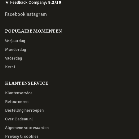
★
Feedback Company
:
9.2
/10
Facebook
Instagram
POPULAIRE MOMENTEN
Verjaardag
Moederdag
Vaderdag
Kerst
KLANTENSERVICE
Klantenservice
Retourneren
Bestelling herroepen
Over Cadeau.nl
Algemene voorwaarden
Privacy & cookies