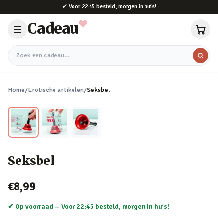
Naar hoofdinhoud
✔
Voor 22:45 besteld, morgen in huis!
Cadeau
Zoek een cadeau
Home
/
Erotische artikelen
/
Seksbel
Seksbel
€8,99
✔ Op voorraad —
Voor 22:45 besteld, morgen in huis!