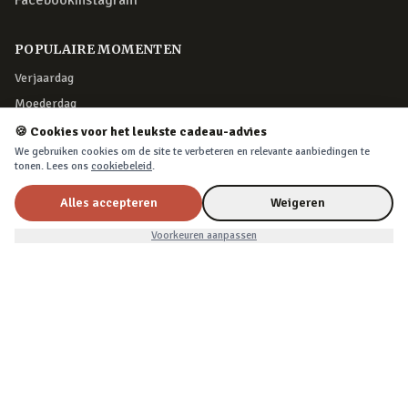
Facebook
Instagram
POPULAIRE MOMENTEN
Verjaardag
Moederdag
Vaderdag
🍪 Cookies voor het leukste cadeau-advies
We gebruiken cookies om de site te verbeteren en relevante aanbiedingen te
Kerst
tonen. Lees ons
cookiebeleid
.
KLANTENSERVICE
Alles accepteren
Weigeren
€8,99
In winkelwagen
Klantenservice
Voorkeuren aanpassen
Retourneren
Bestelling herroepen
Over Cadeau.nl
Algemene voorwaarden
Privacy & cookies
VEILIG BETALEN