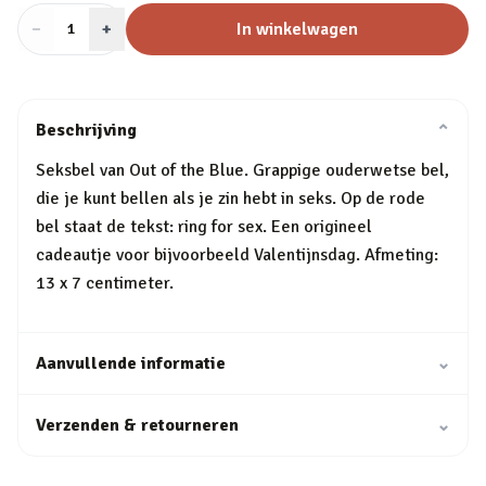
−
Aantal
+
:
In winkelwagen
1
Beschrijving
⌄
Seksbel van Out of the Blue. Grappige ouderwetse bel,
die je kunt bellen als je zin hebt in seks. Op de rode
bel staat de tekst: ring for sex. Een origineel
cadeautje voor bijvoorbeeld Valentijnsdag. Afmeting:
13 x 7 centimeter.
Aanvullende informatie
⌄
Verzenden & retourneren
⌄