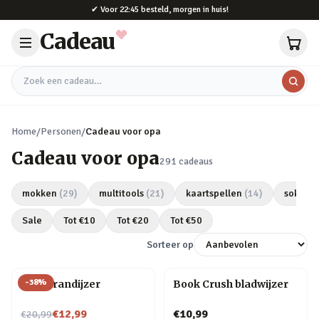
Naar hoofdinhoud
✔
Voor 22:45 besteld, morgen in huis!
Cadeau
Zoek een cadeau
Home
/
Personen
/
Cadeau voor opa
Cadeau voor opa
291
cadeaus
mokken
(
29
)
multitools
(
21
)
kaartspellen
(
14
)
sokken
Sale
Tot €
10
Tot €
20
Tot €
50
Sorteer op
-
38
%
BBQ brandijzer
Book Crush bladwijzer
Nu voor
€12,99
€10,99
€20,99