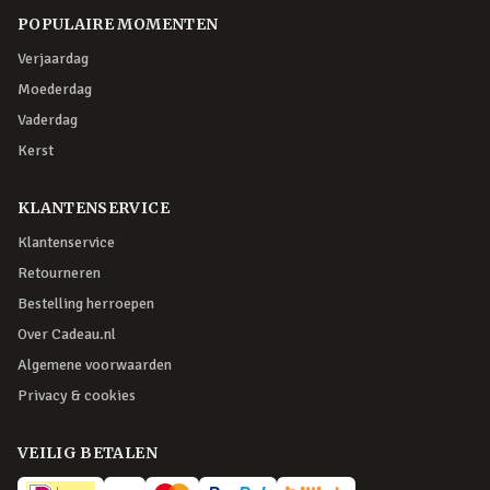
POPULAIRE MOMENTEN
Verjaardag
Moederdag
Vaderdag
Kerst
KLANTENSERVICE
Klantenservice
Retourneren
Bestelling herroepen
Over Cadeau.nl
Algemene voorwaarden
Privacy & cookies
VEILIG BETALEN