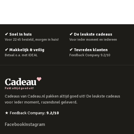
✔
Snel in huis
✔
De leukste cadeaus
Voor 22:45 besteld, morgen in huis!
Voor ieder moment en iedereen
✔
Makkelijk & veilig
✔
Tevreden klanten
Betaal o.a. met iDEAL
Feedback Company 9.2/10
Cadeau
Pakt altijd goed uit!
Cadeaus van Cadeau.nl pakken altijd goed uit! De leukste cadeaus
voor ieder moment, razendsnel geleverd.
★
Feedback Company
:
9.2
/10
Facebook
Instagram