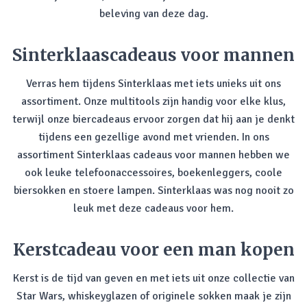
beleving van deze dag.
Sinterklaascadeaus voor mannen
Verras hem tijdens Sinterklaas met iets unieks uit ons
assortiment. Onze multitools zijn handig voor elke klus,
terwijl onze biercadeaus ervoor zorgen dat hij aan je denkt
tijdens een gezellige avond met vrienden. In ons
assortiment Sinterklaas cadeaus voor mannen hebben we
ook leuke telefoonaccessoires, boekenleggers, coole
biersokken en stoere lampen. Sinterklaas was nog nooit zo
leuk met deze cadeaus voor hem.
Kerstcadeau voor een man kopen
Kerst is de tijd van geven en met iets uit onze collectie van
Star Wars, whiskeyglazen of originele sokken maak je zijn