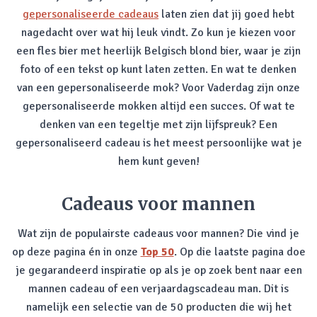
gepersonaliseerde cadeaus
laten zien dat jij goed hebt
nagedacht over wat hij leuk vindt. Zo kun je kiezen voor
een fles bier met heerlijk Belgisch blond bier, waar je zijn
foto of een tekst op kunt laten zetten. En wat te denken
van een gepersonaliseerde mok? Voor Vaderdag zijn onze
gepersonaliseerde mokken altijd een succes. Of wat te
denken van een tegeltje met zijn lijfspreuk? Een
gepersonaliseerd cadeau is het meest persoonlijke wat je
hem kunt geven!
Cadeaus voor mannen
Wat zijn de populairste cadeaus voor mannen? Die vind je
op deze pagina én in onze
Top 50
. Op die laatste pagina doe
je gegarandeerd inspiratie op als je op zoek bent naar een
mannen cadeau of een verjaardagscadeau man. Dit is
namelijk een selectie van de 50 producten die wij het