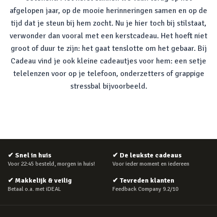
afgelopen jaar, op de mooie herinneringen samen en op de
tijd dat je steun bij hem zocht. Nu je hier toch bij stilstaat,
verwonder dan vooral met een kerstcadeau. Het hoeft niet
groot of duur te zijn: het gaat tenslotte om het gebaar. Bij
Cadeau vind je ook kleine cadeautjes voor hem: een setje
telelenzen voor op je telefoon, onderzetters of grappige
stressbal bijvoorbeeld.
✔
Snel in huis
✔
De leukste cadeaus
Voor 22:45 besteld, morgen in huis!
Voor ieder moment en iedereen
✔
Makkelijk & veilig
✔
Tevreden klanten
Betaal o.a. met iDEAL
Feedback Company 9.2/10