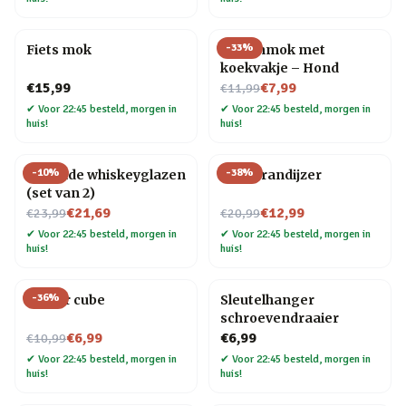
-
33
%
Fiets mok
Dierenmok met
koekvakje – Hond
Nu voor
€15,99
€7,99
€11,99
✔
Voor 22:45 besteld, morgen in
✔
Voor 22:45 besteld, morgen in
huis!
huis!
-
10
%
-
38
%
Rollende whiskeyglazen
BBQ brandijzer
(set van 2)
Nu voor
Nu voor
€21,69
€12,99
€23,99
€20,99
✔
Voor 22:45 besteld, morgen in
✔
Voor 22:45 besteld, morgen in
huis!
huis!
-
36
%
Finger cube
Sleutelhanger
schroevendraaier
Nu voor
€6,99
€6,99
€10,99
✔
Voor 22:45 besteld, morgen in
✔
Voor 22:45 besteld, morgen in
huis!
huis!