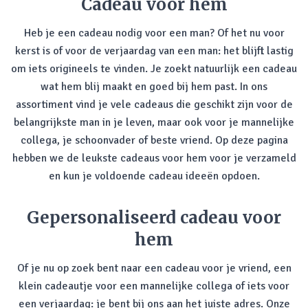
Cadeau voor hem
Heb je een cadeau nodig voor een man? Of het nu voor
kerst is of voor de verjaardag van een man: het blijft lastig
om iets origineels te vinden. Je zoekt natuurlijk een cadeau
wat hem blij maakt en goed bij hem past. In ons
assortiment vind je vele cadeaus die geschikt zijn voor de
belangrijkste man in je leven, maar ook voor je mannelijke
collega, je schoonvader of beste vriend. Op deze pagina
hebben we de leukste cadeaus voor hem voor je verzameld
en kun je voldoende cadeau ideeën opdoen.
Gepersonaliseerd cadeau voor
hem
Of je nu op zoek bent naar een cadeau voor je vriend, een
klein cadeautje voor een mannelijke collega of iets voor
een verjaardag: je bent bij ons aan het juiste adres. Onze