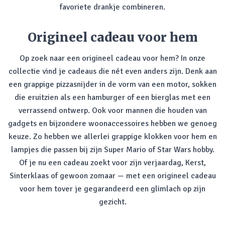
favoriete drankje combineren.
Origineel cadeau voor hem
Op zoek naar een origineel cadeau voor hem? In onze
collectie vind je cadeaus die nét even anders zijn. Denk aan
een grappige pizzasnijder in de vorm van een motor, sokken
die eruitzien als een hamburger of een bierglas met een
verrassend ontwerp. Ook voor mannen die houden van
gadgets en bijzondere woonaccessoires hebben we genoeg
keuze. Zo hebben we allerlei grappige klokken voor hem en
lampjes die passen bij zijn Super Mario of Star Wars hobby.
Of je nu een cadeau zoekt voor zijn verjaardag, Kerst,
Sinterklaas of gewoon zomaar — met een origineel cadeau
voor hem tover je gegarandeerd een glimlach op zijn
gezicht.