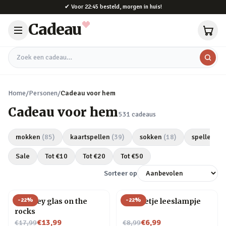
Naar hoofdinhoud
✔
Voor 22:45 besteld, morgen in huis!
Cadeau
Zoek een cadeau
Home
/
Personen
/
Cadeau voor hem
Cadeau voor hem
531
cadeaus
mokken
(
85
)
kaartspellen
(
39
)
sokken
(
18
)
spellen
(
1
Sale
Tot €
10
Tot €
20
Tot €
50
Sorteer op
-
22
%
-
22
%
Whiskey glas on the
Mannetje leeslampje
rocks
Nu voor
Nu voor
€13,99
€6,99
€17,99
€8,99