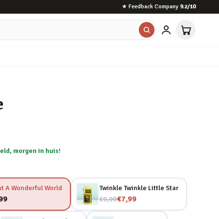
★
Feedback Company
9.2
/10
e
eld, morgen in huis!
t A Wonderful World
Twinkle Twinkle Little Star
Nu voor
99
€7,99
€9,99