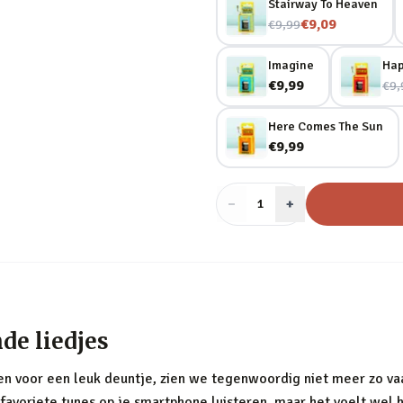
Stairway To Heaven
Nu voor
€9,09
€9,99
Imagine
Hap
Nu 
€9,99
€9,
Here Comes The Sun
€9,99
−
Aantal
+
:
1
de liedjes
 voor een leuk deuntje, zien we tegenwoordig niet meer zo vaak
 je favoriete tunes op je smartphone luisteren, maar het voelt wel