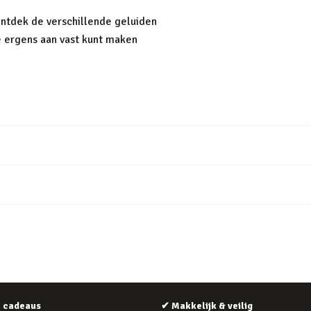
ontdek de verschillende geluiden
e ergens aan vast kunt maken
e cadeaus
✔
Makkelijk & veilig