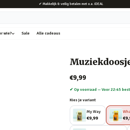
✔ Makkelijk & veilig betalen met o.a. iDEAL
or wie?
Sale
Alle cadeaus
Muziekdoosj
€9,99
✔ Op voorraad —
Voor 22:45 best
Kies je variant
My Way
Wha
€9,99
€9,