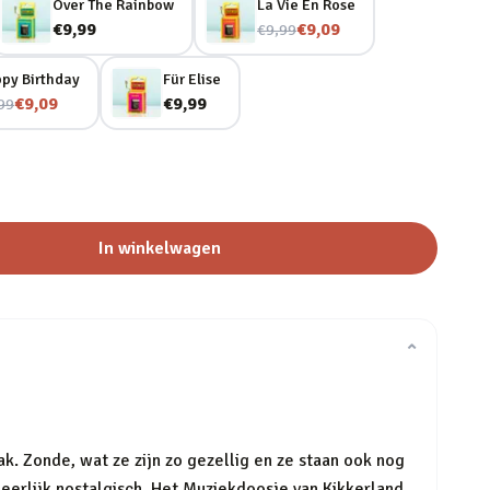
Over The Rainbow
La Vie En Rose
Nu voor
€9,99
€9,09
€9,99
py Birthday
Für Elise
voor
€9,09
€9,99
99
In winkelwagen
⌄
. Zonde, wat ze zijn zo gezellig en ze staan ook nog
 heerlijk nostalgisch. Het Muziekdoosje van Kikkerland