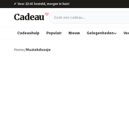
Naar hoofdinhoud
✔
Voor 22:45 besteld, morgen in huis!
Cadeau
Zoek een cadeau
Cadeauhulp
Populair
Nieuw
Gelegenheden
Vo
Home
/
Muziekdoosje