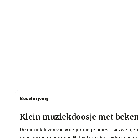
Beschrijving
Klein muziekdoosje met beken
De muziekdozen van vroeger die je moest aanzwengelen
eens leuk in je interieur. Natuurlijk is het anders dan