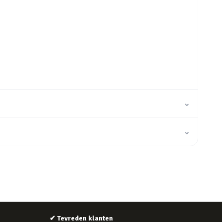
⌄
⌄
✔
Tevreden klanten