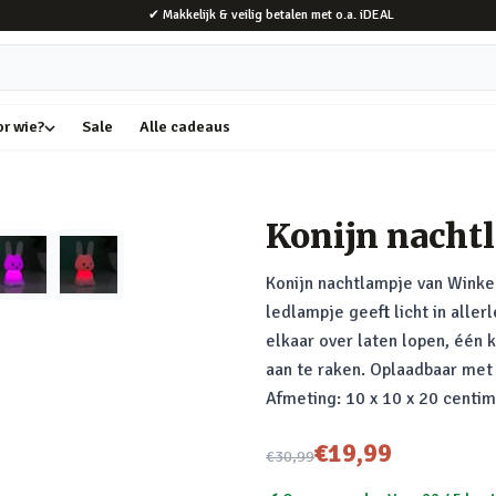
✔ Makkelijk & veilig betalen met o.a. iDEAL
or wie?
Sale
Alle cadeaus
Konijn nacht
Konijn nachtlampje van Winkee
ledlampje geeft licht in allerl
elkaar over laten lopen, één 
aan te raken. Oplaadbaar met
Afmeting: 10 x 10 x 20 centim
Nu voor
€19,99
€30,99