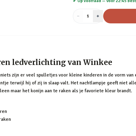
✔ Op voorraad —
Voor 22:45 best
−
Aantal
+
:
1
ren ledverlichting van Winkee
or niets zijn er veel spulletjes voor kleine kinderen in de vorm v
je terwijl hij of zij in slaap valt. Het nachtlampje geeft niet all
leen maar het konijn aan te raken als je favoriete kleur brandt.
uren
 raken