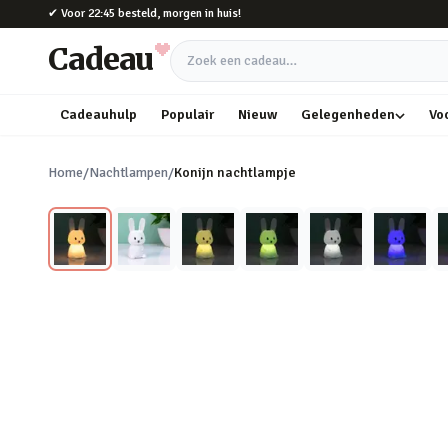
Naar hoofdinhoud
✔
Voor 22:45 besteld, morgen in huis!
Cadeau
Zoek een cadeau
Cadeauhulp
Populair
Nieuw
Gelegenheden
Vo
Home
/
Nachtlampen
/
Konijn nachtlampje