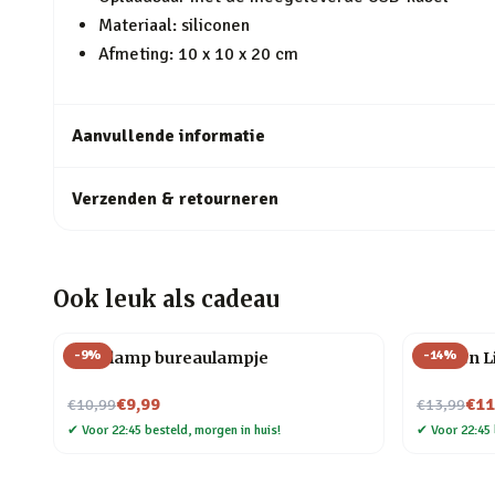
Materiaal: siliconen
Afmeting: 10 x 10 x 20 cm
Aanvullende informatie
Verzenden & retourneren
Ook leuk als cadeau
-
9
%
-
14
%
Gloeilamp bureaulampje
Flessen L
Nu voor
Nu voor
€9,99
€11
€10,99
€13,99
✔
Voor 22:45 besteld, morgen in huis!
✔
Voor 22:45 