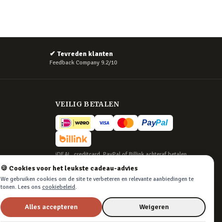
✔
Tevreden klanten
Feedback Company 9.2/10
VEILIG BETALEN
iDEAL, creditcard, PayPal of Billink achteraf betalen
🍪 Cookies voor het leukste cadeau-advies
BEZORGING
We gebruiken cookies om de site te verbeteren en relevante aanbiedingen te
Voor 22:45 besteld, morgen in huis. Tot 365
tonen. Lees ons
cookiebeleid
.
dagen retourneren.
Alles accepteren
Weigeren