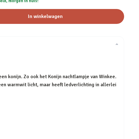
eld, morgen in huis!
In winkelwagen
⌄
an een konijn. Zo ook het Konijn nachtlampje van Winkee.
een warmwit licht, maar heeft ledverlichting in allerlei