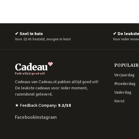
✔
Snel in huis
✔
De leukst
Voor 22:45 besteld, morgen in huis!
Voor ieder mome
Cadeau
POPULAI
Pakt altijd goed uit!
Verjaardag
Cadeaus van Cadeau.nl pakken altijd goed uit!
Moederdag
De leukste cadeaus voor ieder moment,
Vaderdag
razendsnel geleverd.
Kerst
★
Feedback Company
:
9.2
/10
Facebook
Instagram