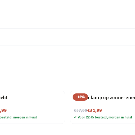
-
16
%
icht
Sun Jar lamp op zonne-ene
Nu voor
,99
€31,99
€37,99
besteld, morgen in huis!
✔
Voor 22:45 besteld, morgen in huis!