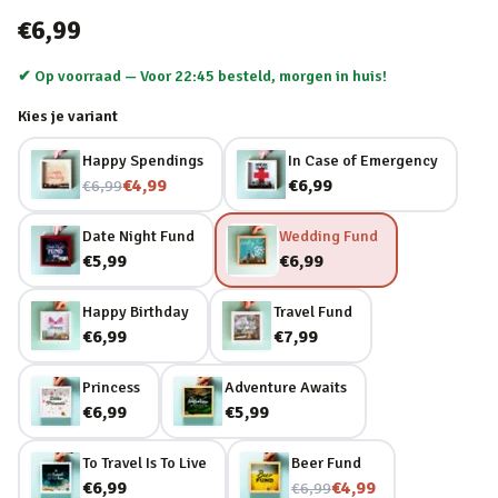
€6,99
✔ Op voorraad —
Voor 22:45 besteld, morgen in huis!
Kies je variant
Happy Spendings
In Case of Emergency
Nu voor
€4,99
€6,99
€6,99
Date Night Fund
Wedding Fund
€5,99
€6,99
Happy Birthday
Travel Fund
€6,99
€7,99
Princess
Adventure Awaits
€6,99
€5,99
To Travel Is To Live
Beer Fund
Nu voor
€6,99
€4,99
€6,99