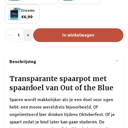
Dreams
€6,99
−
Aantal
+
:
In winkelwagen
1
Beschrijving
⌄
Transparante spaarpot met
spaardoel van Out of the Blue
Sparen wordt makkelijker als je een doel voor ogen
hebt: een mooie wereldreis bijvoorbeeld. Of
ongelimiteerd bier drinken tijdens Oktoberfest. Of je
spaart zodat je kind later kan gaan studeren. De