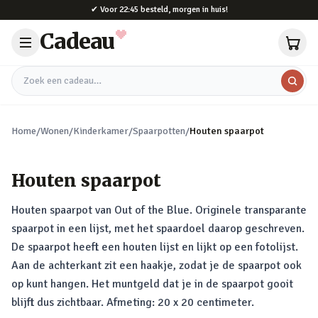
Naar hoofdinhoud
✔
Voor 22:45 besteld, morgen in huis!
Cadeau
Zoek een cadeau
Home
/
Wonen
/
Kinderkamer
/
Spaarpotten
/
Houten spaarpot
Houten spaarpot
Houten spaarpot van Out of the Blue. Originele transparante
spaarpot in een lijst, met het spaardoel daarop geschreven.
De spaarpot heeft een houten lijst en lijkt op een fotolijst.
Aan de achterkant zit een haakje, zodat je de spaarpot ook
op kunt hangen. Het muntgeld dat je in de spaarpot gooit
blijft dus zichtbaar. Afmeting: 20 x 20 centimeter.