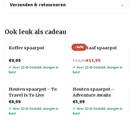
Verzenden & retourneren
⌄
Ook leuk als cadeau
-
14
%
Koffer spaarpot
Goudstaaf spaarpot
Nu voor
€9,99
€11,99
€13,99
✔
Voor 22:45 besteld, morgen in
✔
Voor 22:45 besteld, morgen in
huis!
huis!
Houten spaarpot – To
Houten spaarpot –
Travel Is To Live
Adventure Awaits
€6,99
€5,99
✔
Voor 22:45 besteld, morgen in
✔
Voor 22:45 besteld, morgen in
huis!
huis!