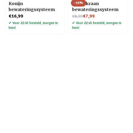
-
11
%
Konijn
Brandkraan
bewateringssysteem
bewateringssysteem
Nu voor
€16,99
€7,99
€8,99
✔
Voor 22:45 besteld, morgen in
✔
Voor 22:45 besteld, morgen in
huis!
huis!