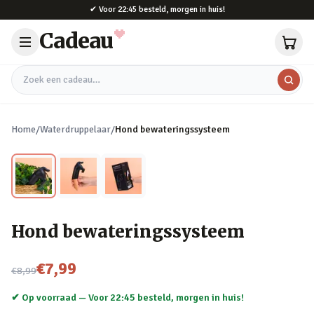
Naar hoofdinhoud
✔
Voor 22:45 besteld, morgen in huis!
Cadeau
Zoek een cadeau
Home
/
Waterdruppelaar
/
Hond bewateringssysteem
Hond bewateringssysteem
Nu voor
€7,99
€8,99
✔ Op voorraad —
Voor 22:45 besteld, morgen in huis!