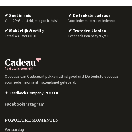
✔
Snel in huis
✔
De leukste cadeaus
Voor 22:45 besteld, morgen in huis!
Voor ieder moment en iedereen
✔
Makkelijk & veilig
✔
Tevreden klanten
Betaal o.a. met iDEAL
Feedback Company 9.2/10
Cadeau
Pakt altijd goed uit!
Cadeaus van Cadeau.nl pakken altijd goed uit! De leukste cadeaus
voor ieder moment, razendsnel geleverd.
★
Feedback Company
:
9.2
/10
Facebook
Instagram
POPULAIRE MOMENTEN
Verjaardag