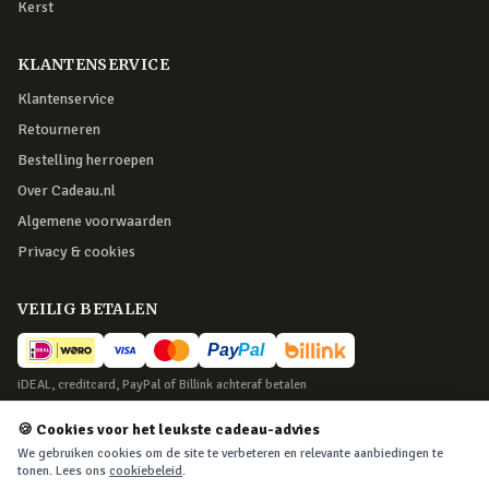
Kerst
KLANTENSERVICE
Klantenservice
Retourneren
Bestelling herroepen
Over Cadeau.nl
Algemene voorwaarden
Privacy & cookies
VEILIG BETALEN
iDEAL, creditcard, PayPal of Billink achteraf betalen
BEZORGING
🍪 Cookies voor het leukste cadeau-advies
We gebruiken cookies om de site te verbeteren en relevante aanbiedingen te
Voor 22:45 besteld, morgen in huis. Tot 365 dagen retourneren.
tonen. Lees ons
cookiebeleid
.