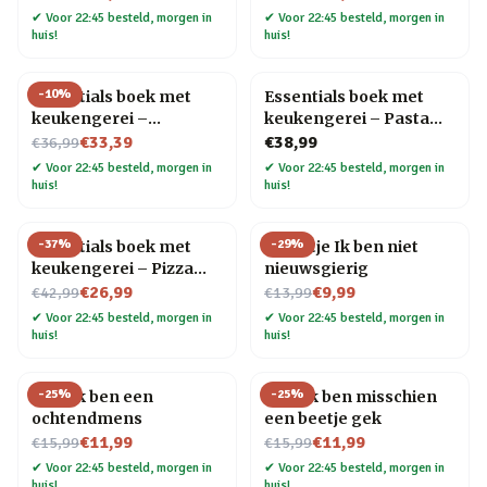
✔
Voor 22:45 besteld, morgen in
✔
Voor 22:45 besteld, morgen in
huis!
huis!
-
10
%
Essentials boek met
Essentials boek met
keukengerei –
keukengerei – Pasta
Nu voor
Heupflacon
tools
€33,39
€38,99
€36,99
✔
Voor 22:45 besteld, morgen in
✔
Voor 22:45 besteld, morgen in
huis!
huis!
-
37
%
-
29
%
Essentials boek met
Tegeltje Ik ben niet
keukengerei – Pizza
nieuwsgierig
Nu voor
tools
Nu voor
€26,99
€9,99
€42,99
€13,99
✔
Voor 22:45 besteld, morgen in
✔
Voor 22:45 besteld, morgen in
huis!
huis!
-
25
%
-
25
%
Mok Ik ben een
Mok Ik ben misschien
ochtendmens
een beetje gek
Nu voor
Nu voor
€11,99
€11,99
€15,99
€15,99
✔
Voor 22:45 besteld, morgen in
✔
Voor 22:45 besteld, morgen in
huis!
huis!