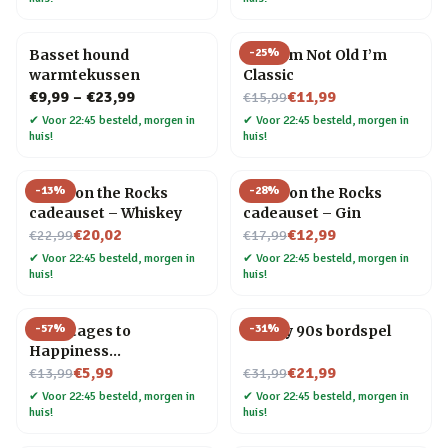
-
25
%
Basset hound
Mok I’m Not Old I’m
warmtekussen
Classic
Nu voor
€9,99
–
€23,99
€11,99
€15,99
✔
Voor 22:45 besteld, morgen in
✔
Voor 22:45 besteld, morgen in
huis!
huis!
-
13
%
-
28
%
Socks on the Rocks
Socks on the Rocks
cadeauset – Whiskey
cadeauset – Gin
Nu voor
Nu voor
€20,02
€12,99
€22,99
€17,99
✔
Voor 22:45 besteld, morgen in
✔
Voor 22:45 besteld, morgen in
huis!
huis!
-
57
%
-
31
%
Five Stages to
Totally 90s bordspel
Happiness
Nu voor
drankglazen (set van 2)
Nu voor
€5,99
€21,99
€13,99
€31,99
✔
Voor 22:45 besteld, morgen in
✔
Voor 22:45 besteld, morgen in
huis!
huis!