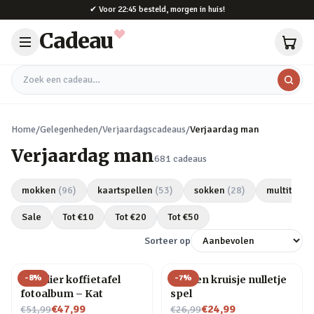
Naar hoofdinhoud
✔
Voor 22:45 besteld, morgen in huis!
Cadeau
Zoek een cadeau
Home
/
Gelegenheden
/
Verjaardagscadeaus
/
Verjaardag man
Verjaardag man
681
cadeaus
mokken
(
96
)
kaartspellen
(
53
)
sokken
(
28
)
multitools
Sale
Tot €
10
Tot €
20
Tot €
50
Sorteer op
-
8
%
-
7
%
Huisdier koffietafel
Houten kruisje nulletje
fotoalbum – Kat
spel
Nu voor
Nu voor
€47,99
€24,99
€51,99
€26,99