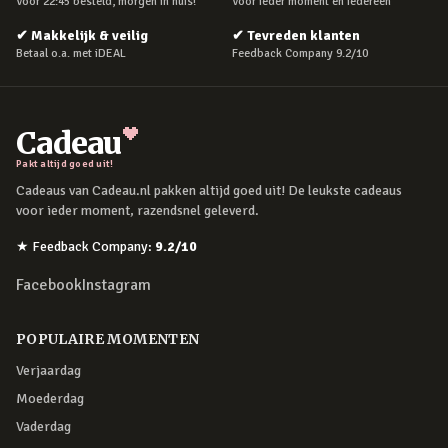
Voor 22:45 besteld, morgen in huis!
Voor ieder moment en iedereen
✔
Makkelijk & veilig
✔
Tevreden klanten
Betaal o.a. met iDEAL
Feedback Company 9.2/10
Cadeau
Pakt altijd goed uit!
Cadeaus van Cadeau.nl pakken altijd goed uit! De leukste cadeaus
voor ieder moment, razendsnel geleverd.
★
Feedback Company
:
9.2
/10
Facebook
Instagram
POPULAIRE MOMENTEN
Verjaardag
Moederdag
Vaderdag