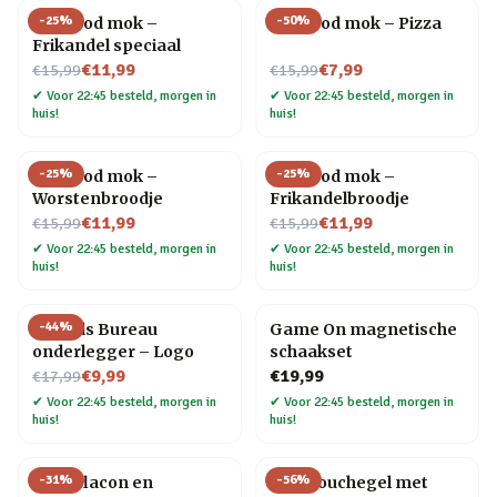
-
25
%
-
50
%
Fastfood mok –
Fastfood mok – Pizza
Frikandel speciaal
Nu voor
Nu voor
€11,99
€7,99
€15,99
€15,99
✔
Voor 22:45 besteld, morgen in
✔
Voor 22:45 besteld, morgen in
huis!
huis!
-
25
%
-
25
%
Fastfood mok –
Fastfood mok –
Worstenbroodje
Frikandelbroodje
Nu voor
Nu voor
€11,99
€11,99
€15,99
€15,99
✔
Voor 22:45 besteld, morgen in
✔
Voor 22:45 besteld, morgen in
huis!
huis!
-
44
%
Friends Bureau
Game On magnetische
onderlegger – Logo
schaakset
Nu voor
€9,99
€19,99
€17,99
✔
Voor 22:45 besteld, morgen in
✔
Voor 22:45 besteld, morgen in
huis!
huis!
-
31
%
-
56
%
Heupflacon en
Bier douchegel met