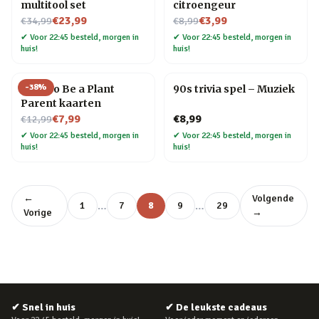
multitool set
citroengeur
Nu voor
Nu voor
€23,99
€3,99
€34,99
€8,99
✔
Voor 22:45 besteld, morgen in
✔
Voor 22:45 besteld, morgen in
huis!
huis!
-
38
%
How To Be a Plant
90s trivia spel – Muziek
Parent kaarten
Nu voor
€7,99
€8,99
€12,99
✔
Voor 22:45 besteld, morgen in
✔
Voor 22:45 besteld, morgen in
huis!
huis!
←
Volgende
…
…
1
7
8
9
29
Vorige
→
✔
Snel in huis
✔
De leukste cadeaus