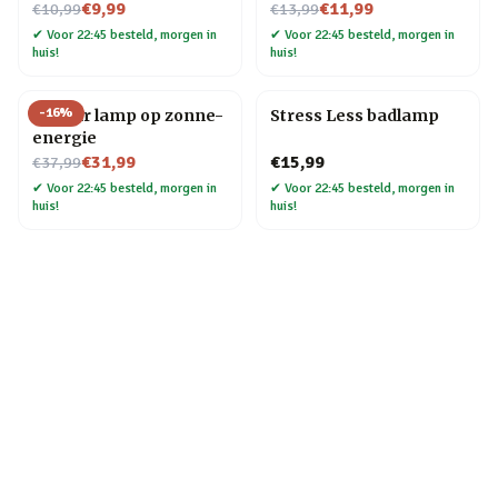
Nu voor
Nu voor
€9,99
€11,99
€10,99
€13,99
✔
Voor 22:45 besteld, morgen in
✔
Voor 22:45 besteld, morgen in
huis!
huis!
-
16
%
Sun Jar lamp op zonne-
Stress Less badlamp
energie
Nu voor
€31,99
€15,99
€37,99
✔
Voor 22:45 besteld, morgen in
✔
Voor 22:45 besteld, morgen in
huis!
huis!