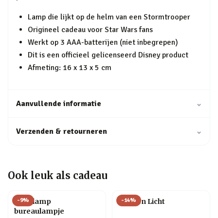
Lamp die lijkt op de helm van een Stormtrooper
Origineel cadeau voor Star Wars fans
Werkt op 3 AAA-batterijen (niet inbegrepen)
Dit is een officieel gelicenseerd Disney product
Afmeting: 16 x 13 x 5 cm
Aanvullende informatie
⌄
Verzenden & retourneren
⌄
Ook leuk als cadeau
-
9
%
-
14
%
Gloeilamp
Flessen Licht
bureaulampje