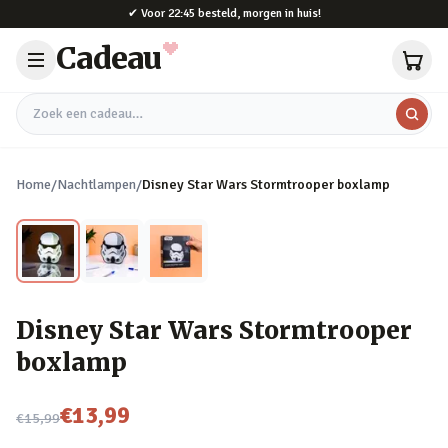
Naar hoofdinhoud
✔
Voor 22:45 besteld, morgen in huis!
Cadeau
Zoek een cadeau
Home
/
Nachtlampen
/
Disney Star Wars Stormtrooper boxlamp
Disney Star Wars Stormtrooper
boxlamp
Nu voor
€13,99
€15,99