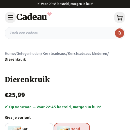
Naar hoofdinhoud
✔
Voor 22:45 besteld, morgen in huis!
Cadeau
Zoek een cadeau
Home
/
Gelegenheden
/
Kerstcadeaus
/
Kerstcadeaus kinderen
/
Dierenkruik
Dierenkruik
€25,99
✔ Op voorraad —
Voor 22:45 besteld, morgen in huis!
Kies je variant
Kat
Hond