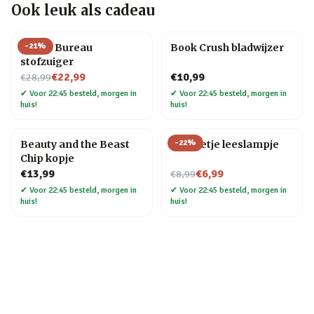
Ook leuk als cadeau
-
21
%
Henry Bureau
Book Crush bladwijzer
stofzuiger
Nu voor
€22,99
€10,99
€28,99
✔
Voor 22:45 besteld, morgen in
✔
Voor 22:45 besteld, morgen in
huis!
huis!
-
22
%
Beauty and the Beast
Mannetje leeslampje
Chip kopje
Nu voor
€13,99
€6,99
€8,99
✔
Voor 22:45 besteld, morgen in
✔
Voor 22:45 besteld, morgen in
huis!
huis!