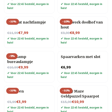
✔
Voor 22:45 besteld, morgen in
✔
Voor 22:45 besteld, morgen in
huis!
huis!
-
33
%
-
10
%
Mini kat nachtlampje
Teamwork doolhof van
hout
Nu voor
Nu voor
€7,99
€8,99
€11,99
€9,99
✔
Voor 22:45 besteld, morgen in
✔
Voor 22:45 besteld, morgen in
huis!
huis!
-
9
%
Gloeilamp
Spaarvarken met slot
bureaulampje
Nu voor
€9,99
€6,99
€10,99
✔
Voor 22:45 besteld, morgen in
✔
Voor 22:45 besteld, morgen in
huis!
huis!
-
33
%
-
31
%
Veer pen
Money Maze
Geldpuzzel Spaarpot
Nu voor
Nu voor
€3,99
€10,99
€5,99
€15,99
✔
Voor 22:45 besteld, morgen in
✔
Voor 22:45 besteld, morgen in
huis!
huis!