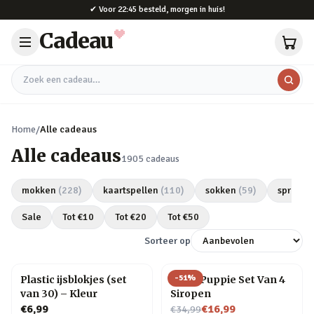
Naar hoofdinhoud
✔
Voor 22:45 besteld, morgen in huis!
Cadeau
Zoek een cadeau
Home
/
Alle cadeaus
Alle cadeaus
1905
cadeaus
mokken
(
228
)
kaartspellen
(
110
)
sokken
(
59
)
spreuken
Sale
Tot €
10
Tot €
20
Tot €
50
Sorteer op
-
51
%
Plastic ijsblokjes (set
Slush Puppie Set Van 4
van 30) – Kleur
Siropen
Nu voor
€6,99
€16,99
€34,99