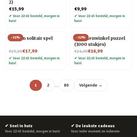
2)
€15,99
€9,99
✔
Voor 22:45 besteld, morgen in
✔
Voor 22:45 besteld, morgen in
huis!
huis!
-
31
%
-
32
%
Houten solitair spel
Bloemenwinkel puzzel
(1000 stukjes)
Nu voor
Nu voor
€17,99
€16,99
€25,99
€24,99
✔
Voor 22:45 besteld, morgen in
✔
Voor 22:45 besteld, morgen in
huis!
huis!
…
1
2
80
Volgende →
✔
Snel in huis
✔
De leukste cadeaus
Voor 22:45 besteld, morgen in huis!
Voor ieder moment en iedereen