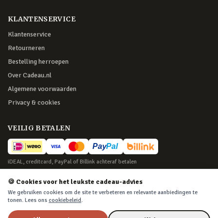
KLANTENSERVICE
Klantenservice
Retourneren
Bestelling herroepen
Over Cadeau.nl
Algemene voorwaarden
Privacy & cookies
VEILIG BETALEN
iDEAL, creditcard, PayPal of Billink achteraf betalen
BEZORGING
🍪 Cookies voor het leukste cadeau-advies
We gebruiken cookies om de site te verbeteren en relevante aanbiedingen te
Voor 22:45 besteld, morgen in huis. Tot 365 dagen retourneren.
tonen. Lees ons
cookiebeleid
.