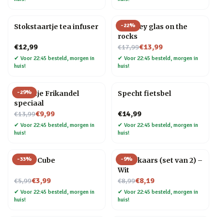
-
22
%
Stokstaartje tea infuser
Whiskey glas on the
rocks
Nu voor
€12,99
€13,99
€17,99
✔
Voor 22:45 besteld, morgen in
✔
Voor 22:45 besteld, morgen in
huis!
huis!
-
29
%
Tegeltje Frikandel
Specht fietsbel
speciaal
Nu voor
€9,99
€14,99
€13,99
✔
Voor 22:45 besteld, morgen in
✔
Voor 22:45 besteld, morgen in
huis!
huis!
-
33
%
-
9
%
Magic Cube
Druipkaars (set van 2) –
Wit
Nu voor
Nu voor
€3,99
€8,19
€5,99
€8,99
✔
Voor 22:45 besteld, morgen in
✔
Voor 22:45 besteld, morgen in
huis!
huis!