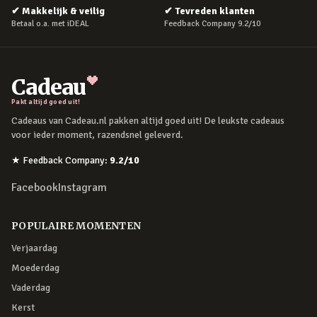
✔
Makkelijk & veilig
✔
Tevreden klanten
Betaal o.a. met iDEAL
Feedback Company 9.2/10
Cadeau
Pakt altijd goed uit!
Cadeaus van Cadeau.nl pakken altijd goed uit! De leukste cadeaus
voor ieder moment, razendsnel geleverd.
★
Feedback Company
:
9.2
/10
Facebook
Instagram
POPULAIRE MOMENTEN
Verjaardag
Moederdag
Vaderdag
Kerst