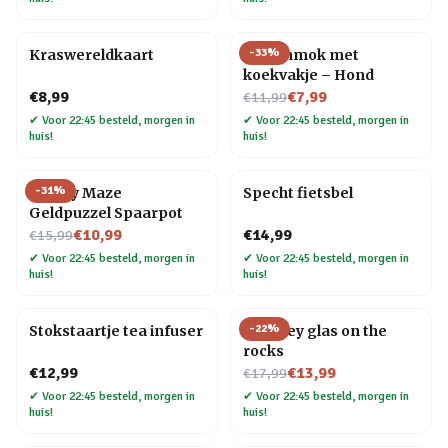
-
33
%
Kraswereldkaart
Dierenmok met
koekvakje – Hond
Nu voor
€8,99
€7,99
€11,99
✔
Voor 22:45 besteld, morgen in
✔
Voor 22:45 besteld, morgen in
huis!
huis!
-
31
%
Money Maze
Specht fietsbel
Geldpuzzel Spaarpot
Nu voor
€10,99
€14,99
€15,99
✔
Voor 22:45 besteld, morgen in
✔
Voor 22:45 besteld, morgen in
huis!
huis!
-
22
%
Stokstaartje tea infuser
Whiskey glas on the
rocks
Nu voor
€12,99
€13,99
€17,99
✔
Voor 22:45 besteld, morgen in
✔
Voor 22:45 besteld, morgen in
huis!
huis!