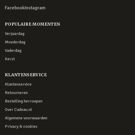
Facebook
Instagram
POPULAIRE MOMENTEN
Verjaardag
Moederdag
Vaderdag
Kerst
KLANTENSERVICE
Klantenservice
Retourneren
Bestelling herroepen
Over Cadeau.nl
Algemene voorwaarden
Privacy & cookies