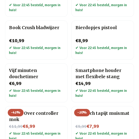
✔
Voor 22:45 besteld, morgen in
✔
Voor 22:45 besteld, morgen in
huis!
huis!
Book Crush bladwijzer
Bierdopjes pistool
€10,99
€8,99
✔
Voor 22:45 besteld, morgen in
✔
Voor 22:45 besteld, morgen in
huis!
huis!
Vijf minuten
Smartphone houder
douchetimer
met flexibele stang
€6,99
€14,99
✔
Voor 22:45 besteld, morgen in
✔
Voor 22:45 besteld, morgen in
huis!
huis!
-
42
%
-
20
%
Game Over controller
Perzisch tapijt muismat
mok
Nu voor
Nu voor
€6,99
€7,99
€11,99
€9,99
✔
Voor 22:45 besteld, morgen in
✔
Voor 22:45 besteld, morgen in
huis!
huis!