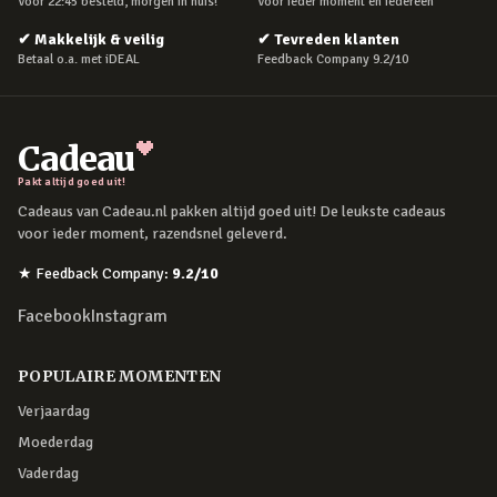
Voor 22:45 besteld, morgen in huis!
Voor ieder moment en iedereen
✔
Makkelijk & veilig
✔
Tevreden klanten
Betaal o.a. met iDEAL
Feedback Company 9.2/10
Cadeau
Pakt altijd goed uit!
Cadeaus van Cadeau.nl pakken altijd goed uit! De leukste cadeaus
voor ieder moment, razendsnel geleverd.
★
Feedback Company
:
9.2
/10
Facebook
Instagram
POPULAIRE MOMENTEN
Verjaardag
Moederdag
Vaderdag