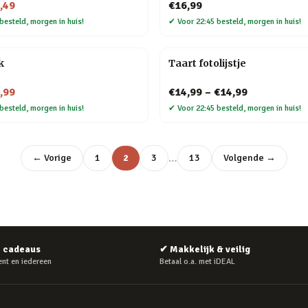
,49
€16,99
besteld, morgen in huis!
✔
Voor 22:45 besteld, morgen in huis!
k
Taart fotolijstje
,99
€14,99
–
€14,99
besteld, morgen in huis!
✔
Voor 22:45 besteld, morgen in huis!
…
← Vorige
1
2
3
13
Volgende →
e cadeaus
✔
Makkelijk & veilig
nt en iedereen
Betaal o.a. met iDEAL