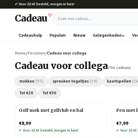
Naar hoofdinhoud
✔
Voor 22:45 besteld, morgen in huis!
Cadeau
Zoek een cadeau
Cadeauhulp
Populair
Nieuw
Gelegenheden
Vo
Home
/
Personen
/
Cadeau voor collega
Cadeau voor collega
294
cadeaus
mokken
(
55
)
spreuken tegeltjes
(
18
)
kaartspellen
(
1
Tot €
20
Tot €
50
Golf mok met golfclub en bal
Pen met 
€8,99
€7,99
✔
Voor 22:45 besteld, morgen in huis!
✔
Voor 22:45 