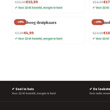
Nu voor
Nu voor
€10,99
€17
€15,99
€24,99
✔
Voor 22:45 besteld, morgen in huis!
✔
Voor 22:45 
-
38
%
-
29
%
Regenboog druipkaars
Taart mo
Nu voor
Nu voor
€4,99
€16
€7,99
€23,99
✔
Voor 22:45 besteld, morgen in huis!
✔
Voor 22:45 
✔
Snel in huis
✔
De leukst
Voor 22:45 besteld, morgen in huis!
Voor ieder mome