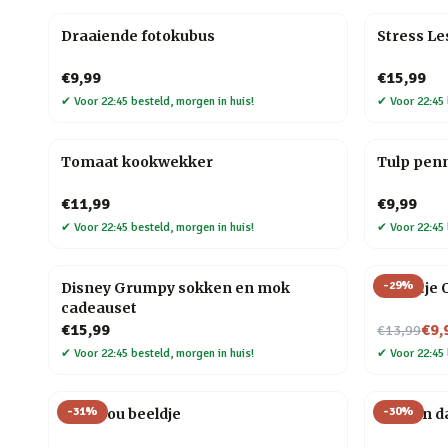
Draaiende fotokubus
Stress L
€9,99
€15,99
✔
Voor 22:45 besteld, morgen in huis!
✔
Voor 22:45 
Tomaat kookwekker
Tulp pen
€11,99
€9,99
✔
Voor 22:45 besteld, morgen in huis!
✔
Voor 22:45 
-
29
%
Disney Grumpy sokken en mok
Tegeltje
cadeauset
Nu voor
€15,99
€9,
€13,99
✔
Voor 22:45 besteld, morgen in huis!
✔
Voor 22:45 
-
31
%
-
30
%
Love you beeldje
Houten d