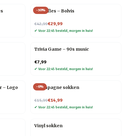
-
30
%
es
Waterfles – Bolvis
Nu voor
€29,99
€42,99
✔
Voor 22:45 besteld, morgen in huis!
Trivia Game – 90s music
€7,99
✔
Voor 22:45 besteld, morgen in huis!
-
6
%
r – Logo
Champagne sokken
Nu voor
€14,99
€15,99
✔
Voor 22:45 besteld, morgen in huis!
Vinyl sokken