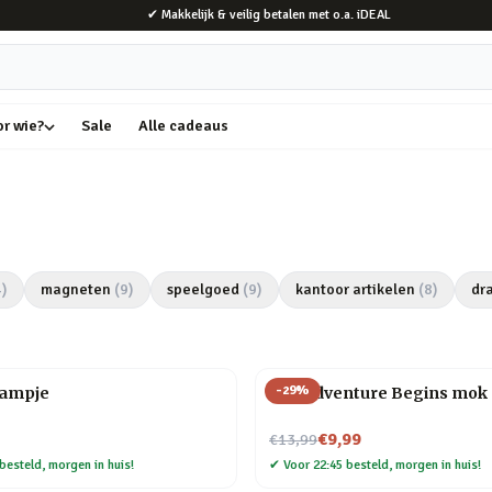
✔ Makkelijk & veilig betalen met o.a. iDEAL
or wie?
Sale
Alle cadeaus
4
)
magneten
(
9
)
speelgoed
(
9
)
kantoor artikelen
(
8
)
dr
-
29
%
lampje
The Adventure Begins mok
Nu voor
€9,99
€13,99
besteld, morgen in huis!
✔
Voor 22:45 besteld, morgen in huis!