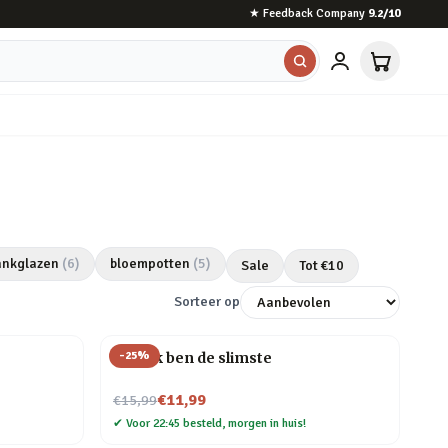
★
Feedback Company
9.2
/10
ankglazen
(
6
)
bloempotten
(
5
)
Sale
Tot €
10
Sorteer op
-
25
%
Mok Ik ben de slimste
Nu voor
€11,99
€15,99
✔
Voor 22:45 besteld, morgen in huis!