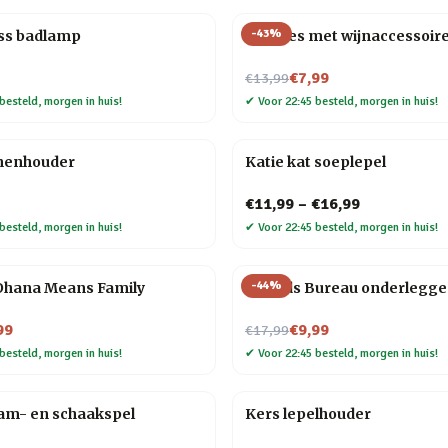
-
43
%
ess badlamp
Wijnfles met wijnaccessoir
Nu voor
€7,99
€13,99
besteld, morgen in huis!
✔
Voor 22:45 besteld, morgen in huis!
nenhouder
Katie kat soeplepel
€11,99
–
€16,99
besteld, morgen in huis!
✔
Voor 22:45 besteld, morgen in huis!
-
44
%
 Ohana Means Family
Friends Bureau onderlegge
Nu voor
99
€9,99
€17,99
besteld, morgen in huis!
✔
Voor 22:45 besteld, morgen in huis!
am- en schaakspel
Kers lepelhouder