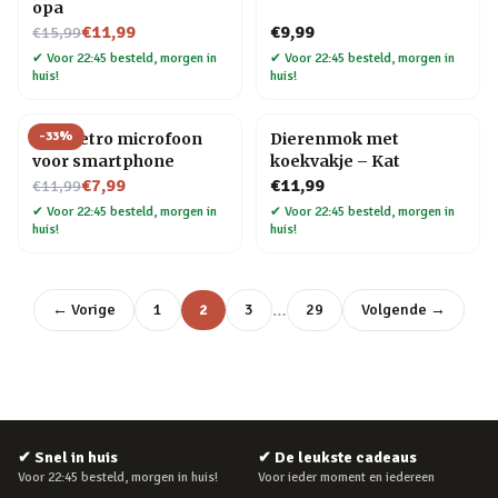
opa
Nu voor
€11,99
€9,99
€15,99
✔
Voor 22:45 besteld, morgen in
✔
Voor 22:45 besteld, morgen in
huis!
huis!
-
33
%
Mini retro microfoon
Dierenmok met
voor smartphone
koekvakje – Kat
Nu voor
€7,99
€11,99
€11,99
✔
Voor 22:45 besteld, morgen in
✔
Voor 22:45 besteld, morgen in
huis!
huis!
…
← Vorige
1
2
3
29
Volgende →
✔
Snel in huis
✔
De leukste cadeaus
Voor 22:45 besteld, morgen in huis!
Voor ieder moment en iedereen