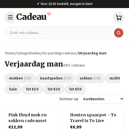
Naar hoofdinhoud
✔
Voor 22:45 besteld, morgen in huis!
Cadeau
Zoek een cadeau
Home
/
Gelegenheden
/
Verjaardagscadeaus
/
Verjaardag man
Verjaardag man
681
cadeaus
mokken
(
96
)
kaartspellen
(
53
)
sokken
(
28
)
multitools
Sale
Tot €
10
Tot €
20
Tot €
50
Sorteer op
Pink Floyd mok en
Houten spaarpot – To
sokken cadeauset
Travel Is To Live
€11,99
€6,99