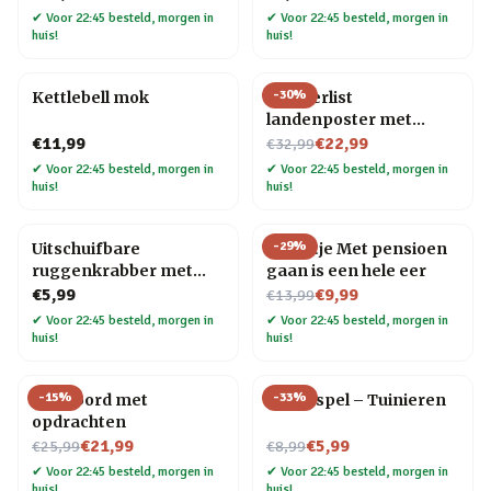
✔
Voor 22:45 besteld, morgen in
✔
Voor 22:45 besteld, morgen in
huis!
huis!
-
30
%
Kettlebell mok
Wanderlist
landenposter met
Nu voor
krasfolie
€11,99
€22,99
€32,99
✔
Voor 22:45 besteld, morgen in
✔
Voor 22:45 besteld, morgen in
huis!
huis!
-
29
%
Uitschuifbare
Tegeltje Met pensioen
ruggenkrabber met
gaan is een hele eer
houten handvat
Nu voor
€5,99
€9,99
€13,99
✔
Voor 22:45 besteld, morgen in
✔
Voor 22:45 besteld, morgen in
huis!
huis!
-
15
%
-
33
%
Pizzabord met
Trivia spel – Tuinieren
opdrachten
Nu voor
Nu voor
€21,99
€5,99
€25,99
€8,99
✔
Voor 22:45 besteld, morgen in
✔
Voor 22:45 besteld, morgen in
huis!
huis!