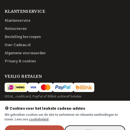
KLANTENSERVICE
Klantenservice
Retourneren
Bestelling herroepen
Over Cadeau.nl
Algemene voorwaarden
Privacy & cookies
VEILIG BETALEN
iDEAL, creditcard, PayPal of Billink achteraf betalen
BEZORGING
🍪 Cookies voor het leukste cadeau-advies
We gebruiken cookies om de site te verbeteren en relevante aanbiedingen te
Voor 22:45 besteld, morgen in huis. Tot 365 dagen retourneren.
tonen. Lees ons
cookiebeleid
.