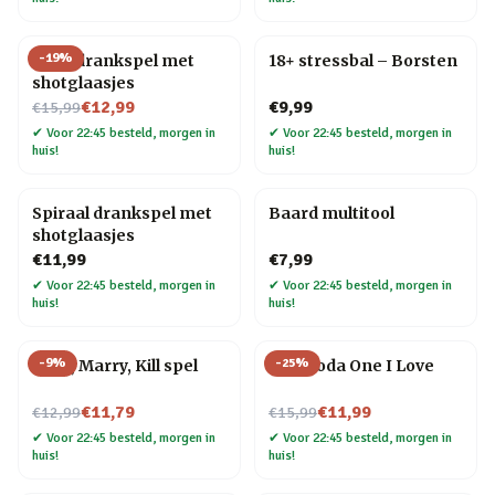
-
19
%
Ludo drankspel met
18+ stressbal – Borsten
shotglaasjes
Nu voor
€12,99
€9,99
€15,99
✔
Voor 22:45 besteld, morgen in
✔
Voor 22:45 besteld, morgen in
huis!
huis!
Spiraal drankspel met
Baard multitool
shotglaasjes
€11,99
€7,99
✔
Voor 22:45 besteld, morgen in
✔
Voor 22:45 besteld, morgen in
huis!
huis!
-
9
%
-
25
%
F*ck, Marry, Kill spel
Mok Yoda One I Love
Nu voor
Nu voor
€11,79
€11,99
€12,99
€15,99
✔
Voor 22:45 besteld, morgen in
✔
Voor 22:45 besteld, morgen in
huis!
huis!