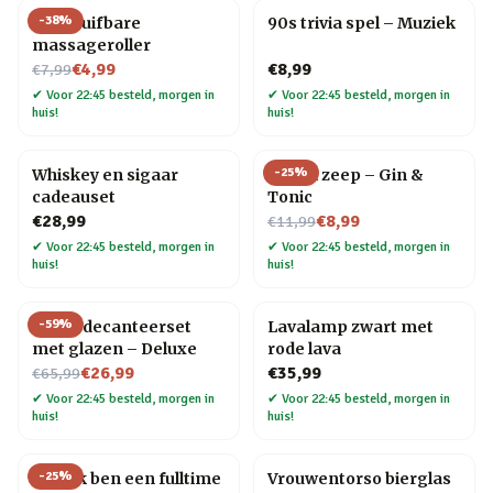
-
38
%
Uitschuifbare
90s trivia spel – Muziek
massageroller
Nu voor
€4,99
€8,99
€7,99
✔
Voor 22:45 besteld, morgen in
✔
Voor 22:45 besteld, morgen in
huis!
huis!
-
25
%
Whiskey en sigaar
Drank zeep – Gin &
cadeauset
Tonic
Nu voor
€28,99
€8,99
€11,99
✔
Voor 22:45 besteld, morgen in
✔
Voor 22:45 besteld, morgen in
huis!
huis!
-
59
%
Globe decanteerset
Lavalamp zwart met
met glazen – Deluxe
rode lava
Nu voor
€26,99
€35,99
€65,99
✔
Voor 22:45 besteld, morgen in
✔
Voor 22:45 besteld, morgen in
huis!
huis!
-
25
%
Mok Ik ben een fulltime
Vrouwentorso bierglas