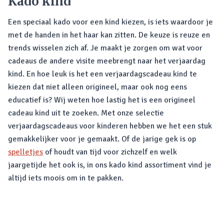
Kado kind
Een speciaal kado voor een kind kiezen, is iets waardoor je
met de handen in het haar kan zitten. De keuze is reuze en
trends wisselen zich af. Je maakt je zorgen om wat voor
cadeaus de andere visite meebrengt naar het verjaardag
kind. En hoe leuk is het een verjaardagscadeau kind te
kiezen dat niet alleen origineel, maar ook nog eens
educatief is? Wij weten hoe lastig het is een origineel
cadeau kind uit te zoeken. Met onze selectie
verjaardagscadeaus voor kinderen hebben we het een stuk
gemakkelijker voor je gemaakt. Of de jarige gek is op
spelletjes
of houdt van tijd voor zichzelf en welk
jaargetijde het ook is, in ons kado kind assortiment vind je
altijd iets moois om in te pakken.