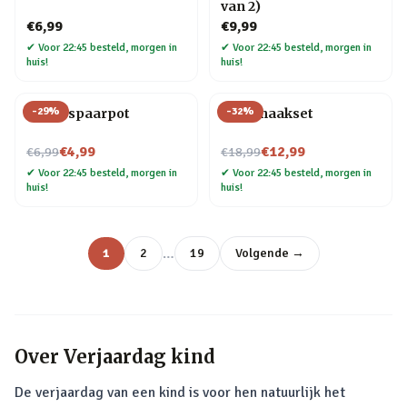
van 2)
€6,99
€9,99
✔
Voor 22:45 besteld, morgen in
✔
Voor 22:45 besteld, morgen in
huis!
huis!
-
29
%
-
32
%
Raket spaarpot
Hond haakset
Nu voor
Nu voor
€4,99
€12,99
€6,99
€18,99
✔
Voor 22:45 besteld, morgen in
✔
Voor 22:45 besteld, morgen in
huis!
huis!
…
1
2
19
Volgende →
Over
Verjaardag kind
De verjaardag van een kind is voor hen natuurlijk het