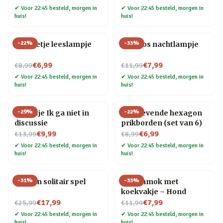
✔
Voor 22:45 besteld, morgen in
✔
Voor 22:45 besteld, morgen in
huis!
huis!
-
22
%
-
33
%
Mannetje leeslampje
Mini vos nachtlampje
Nu voor
Nu voor
€6,99
€7,99
€8,99
€11,99
✔
Voor 22:45 besteld, morgen in
✔
Voor 22:45 besteld, morgen in
huis!
huis!
-
29
%
-
22
%
Tegeltje Ik ga niet in
Zelfklevende hexagon
discussie
prikborden (set van 6)
Nu voor
Nu voor
€9,99
€6,99
€13,99
€8,99
✔
Voor 22:45 besteld, morgen in
✔
Voor 22:45 besteld, morgen in
huis!
huis!
-
31
%
-
33
%
Houten solitair spel
Dierenmok met
koekvakje – Hond
Nu voor
Nu voor
€17,99
€7,99
€25,99
€11,99
✔
Voor 22:45 besteld, morgen in
✔
Voor 22:45 besteld, morgen in
huis!
huis!