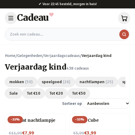
Naar hoofdinhoud
✔
Voor 22:45 besteld, morgen in huis!
Cadeau
Zoek een cadeau
Home
/
Gelegenheden
/
Verjaardagscadeaus
/
Verjaardag kind
Verjaardag kind
438
cadeaus
mokken
(
50
)
speelgoed
(
26
)
nachtlampen
(
25
)
spaarp
Sale
Tot €
10
Tot €
20
Tot €
50
Sorteer op
-
33
%
-
33
%
Mini kat nachtlampje
Magic Cube
Nu voor
Nu voor
€7,99
€3,99
€11,99
€5,99