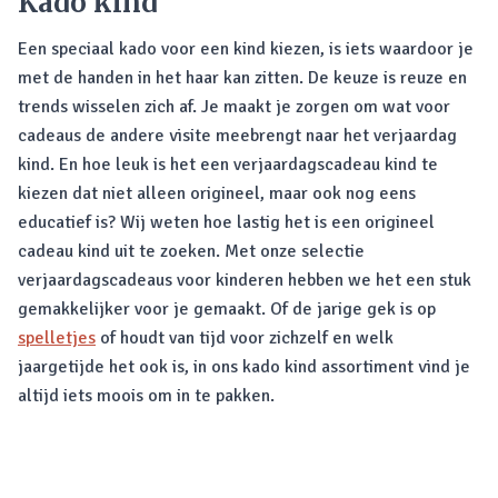
Kado kind
Een speciaal kado voor een kind kiezen, is iets waardoor je
met de handen in het haar kan zitten. De keuze is reuze en
trends wisselen zich af. Je maakt je zorgen om wat voor
cadeaus de andere visite meebrengt naar het verjaardag
kind. En hoe leuk is het een verjaardagscadeau kind te
kiezen dat niet alleen origineel, maar ook nog eens
educatief is? Wij weten hoe lastig het is een origineel
cadeau kind uit te zoeken. Met onze selectie
verjaardagscadeaus voor kinderen hebben we het een stuk
gemakkelijker voor je gemaakt. Of de jarige gek is op
spelletjes
of houdt van tijd voor zichzelf en welk
jaargetijde het ook is, in ons kado kind assortiment vind je
altijd iets moois om in te pakken.