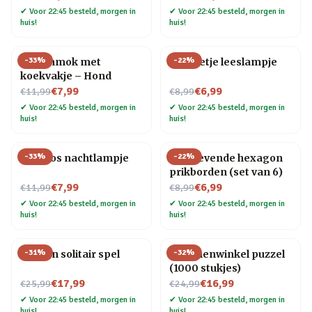
✔
Voor 22:45 besteld, morgen in
✔
Voor 22:45 besteld, morgen in
huis!
huis!
-
33
%
-
22
%
Dierenmok met
Mannetje leeslampje
koekvakje – Hond
Nu voor
Nu voor
€7,99
€6,99
€11,99
€8,99
✔
Voor 22:45 besteld, morgen in
✔
Voor 22:45 besteld, morgen in
huis!
huis!
-
33
%
-
22
%
Mini vos nachtlampje
Zelfklevende hexagon
prikborden (set van 6)
Nu voor
Nu voor
€7,99
€6,99
€11,99
€8,99
✔
Voor 22:45 besteld, morgen in
✔
Voor 22:45 besteld, morgen in
huis!
huis!
-
31
%
-
32
%
Houten solitair spel
Bloemenwinkel puzzel
(1000 stukjes)
Nu voor
Nu voor
€17,99
€16,99
€25,99
€24,99
✔
Voor 22:45 besteld, morgen in
✔
Voor 22:45 besteld, morgen in
huis!
huis!