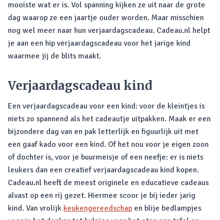
mooiste wat er is. Vol spanning kijken ze uit naar de grote
dag waarop ze een jaartje ouder worden. Maar misschien
nog wel meer naar hun verjaardagscadeau. Cadeau.nl helpt
je aan een hip verjaardagscadeau voor het jarige kind
waarmee jij de blits maakt.
Verjaardagscadeau kind
Een verjaardagscadeau voor een kind: voor de kleintjes is
niets zo spannend als het cadeautje uitpakken. Maak er een
bijzondere dag van en pak letterlijk en figuurlijk uit met
een gaaf kado voor een kind. Of het nou voor je eigen zoon
of dochter is, voor je buurmeisje of een neefje: er is niets
leukers dan een creatief verjaardagscadeau kind kopen.
Cadeau.nl heeft de meest originele en educatieve cadeaus
alvast op een rij gezet. Hiermee scoor je bij ieder jarig
kind. Van vrolijk
keukengereedschap
en blije bedlampjes