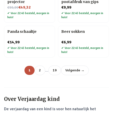
projector
pootafdruk van gips
Nu voor
€49,32
€9,99
€59,99
✔
Voor 22:45 besteld, morgen in
✔
Voor 22:45 besteld, morgen in
huis!
huis!
Panda schaaltje
Beer sokken
€14,99
€6,99
✔
Voor 22:45 besteld, morgen in
✔
Voor 22:45 besteld, morgen in
huis!
huis!
…
1
2
19
Volgende →
Over
Verjaardag kind
De verjaardag van een kind is voor hen natuurlijk het