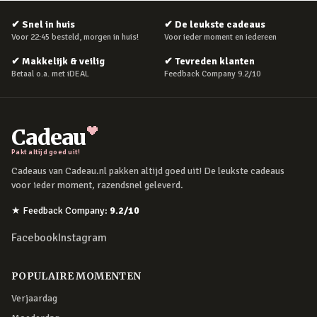
✔
Snel in huis
✔
De leukste cadeaus
Voor 22:45 besteld, morgen in huis!
Voor ieder moment en iedereen
✔
Makkelijk & veilig
✔
Tevreden klanten
Betaal o.a. met iDEAL
Feedback Company 9.2/10
Cadeau
Pakt altijd goed uit!
Cadeaus van Cadeau.nl pakken altijd goed uit! De leukste cadeaus
voor ieder moment, razendsnel geleverd.
★
Feedback Company
:
9.2
/10
Facebook
Instagram
POPULAIRE MOMENTEN
Verjaardag