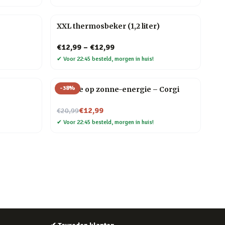
XXL thermosbeker (1,2 liter)
€12,99
–
€12,99
✔
Voor 22:45 besteld, morgen in huis!
-
38
%
Hondje op zonne-energie – Corgi
Nu voor
€12,99
€20,99
✔
Voor 22:45 besteld, morgen in huis!