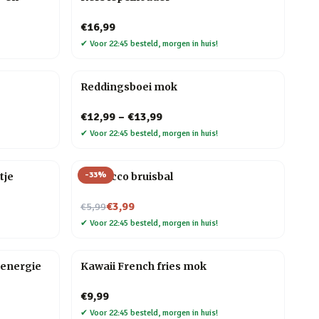
€16,99
✔
Voor 22:45 besteld, morgen in huis!
Reddingsboei mok
€12,99
–
€13,99
✔
Voor 22:45 besteld, morgen in huis!
-
33
%
tje
Prosecco bruisbal
Nu voor
€3,99
€5,99
✔
Voor 22:45 besteld, morgen in huis!
energie
Kawaii French fries mok
€9,99
✔
Voor 22:45 besteld, morgen in huis!