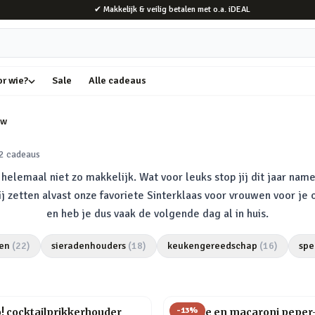
✔ Makkelijk & veilig betalen met o.a. iDEAL
or wie?
Sale
Alle cadeaus
uw
2
cadeaus
elemaal niet zo makkelijk. Wat voor leuks stop jij dit jaar name
Wij zetten alvast onze favoriete Sinterklaas voor vrouwen voor je
en heb je dus vaak de volgende dag al in huis.
en
(
22
)
sieradenhouders
(
18
)
keukengereedschap
(
16
)
spe
-
13
%
o! cocktailprikkerhouder
Farfalle en macaroni peper