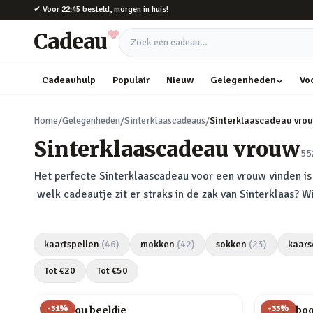
Naar hoofdinhoud
✔
Voor 22:45 besteld, morgen in huis!
Cadeau
Zoek een cadeau
Cadeauhulp
Populair
Nieuw
Gelegenheden
Vo
Home
/
Gelegenheden
/
Sinterklaascadeaus
/
Sinterklaascadeau vro
Sinterklaascadeau vrouw
55
Het perfecte Sinterklaascadeau voor een vrouw vinden is h
welk cadeautje zit er straks in de zak van Sinterklaas? 
kaartspellen
(
46
)
mokken
(
42
)
sokken
(
23
)
kaars
Tot €
20
Tot €
50
-
31
%
-
33
%
Love you beeldje
Pick a bo