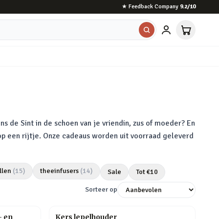
★
Feedback Company
9.2
/10
ns de Sint in de schoen van je vriendin, zus of moeder? En
 op een rijtje. Onze cadeaus worden uit voorraad geleverd
llen
(
15
)
theeinfusers
(
14
)
Sale
Tot €
10
Sorteer op
- en
Kers lepelhouder