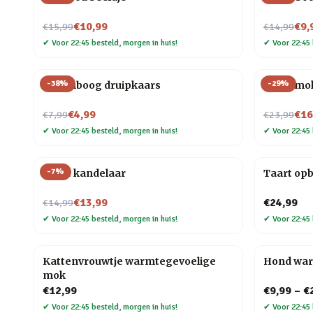
Nu voor
Nu voor
€10,99
€9,
€15,99
€14,99
✔
Voor 22:45 besteld, morgen in huis!
✔
Voor 22:45 
-
38
%
-
29
%
Regenboog druipkaars
Taart mo
Nu voor
Nu voor
€4,99
€16
€7,99
€23,99
✔
Voor 22:45 besteld, morgen in huis!
✔
Voor 22:45 
-
7
%
Taart kandelaar
Taart op
Nu voor
€13,99
€24,99
€14,99
✔
Voor 22:45 besteld, morgen in huis!
✔
Voor 22:45 
Kattenvrouwtje warmtegevoelige
Hond wa
mok
€12,99
€9,99
–
€
✔
Voor 22:45 besteld, morgen in huis!
✔
Voor 22:45 