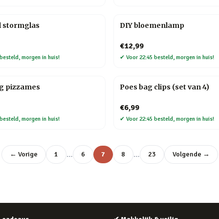
l stormglas
DIY bloemenlamp
€12,99
besteld, morgen in huis!
✔
Voor 22:45 besteld, morgen in huis!
ag pizzames
Poes bag clips (set van 4)
€6,99
besteld, morgen in huis!
✔
Voor 22:45 besteld, morgen in huis!
…
…
← Vorige
1
6
7
8
23
Volgende →