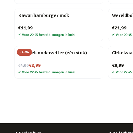
Kawaii hamburger mok
Wereldbo
€11,99
€21,99
✔
Voor 22:45 besteld, morgen in huis!
✔
Voor 22:45 
-
40
%
Mozaïek onderzetter (één stuk)
Cirkelza
Nu voor
€2,99
€8,99
€4,99
✔
Voor 22:45 besteld, morgen in huis!
✔
Voor 22:45 