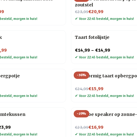
zoutstel
Nu voor
99
€20,99
€23,99
besteld, morgen in huis!
✔
Voor 22:45 besteld, morgen in huis!
k
Taart fotolijstje
,99
€14,99
–
€14,99
besteld, morgen in huis!
✔
Voor 22:45 besteld, morgen in huis!
-
36
%
bergpotje
Hartvormig taart opbergpo
Nu voor
€15,99
€24,99
besteld, morgen in huis!
✔
Voor 22:45 besteld, morgen in huis!
-
29
%
rmtekussen
Bamboe speaker op zonne-
Nu voor
23,99
€16,99
€23,99
besteld, morgen in huis!
✔
Voor 22:45 besteld, morgen in huis!