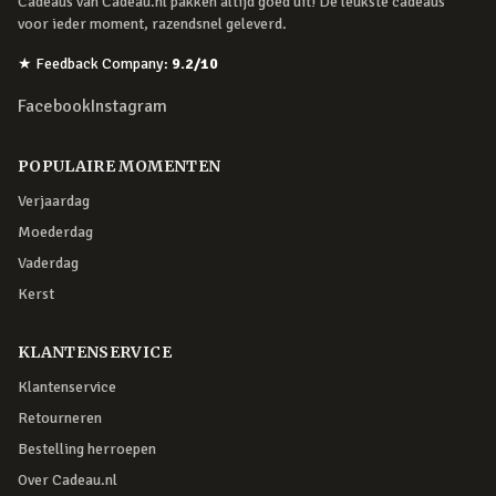
Cadeaus van Cadeau.nl pakken altijd goed uit! De leukste cadeaus
voor ieder moment, razendsnel geleverd.
★
Feedback Company
:
9.2
/10
Facebook
Instagram
POPULAIRE MOMENTEN
Verjaardag
Moederdag
Vaderdag
Kerst
KLANTENSERVICE
Klantenservice
Retourneren
Bestelling herroepen
Over Cadeau.nl