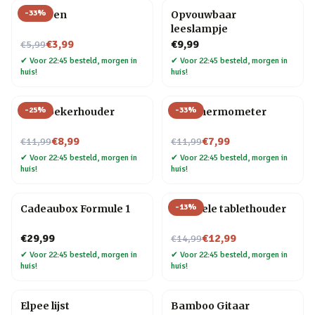
-
33
%
Veer pen
Opvouwbaar
leeslampje
Nu voor
€3,99
€9,99
€5,99
✔
Voor 22:45 besteld, morgen in
✔
Voor 22:45 besteld, morgen in
huis!
huis!
-
25
%
-
33
%
Fiets bekerhouder
Wijn thermometer
Nu voor
Nu voor
€8,99
€7,99
€11,99
€11,99
✔
Voor 22:45 besteld, morgen in
✔
Voor 22:45 besteld, morgen in
huis!
huis!
-
13
%
Cadeaubox Formule 1
Flexibele tablethouder
Nu voor
€29,99
€12,99
€14,99
✔
Voor 22:45 besteld, morgen in
✔
Voor 22:45 besteld, morgen in
huis!
huis!
Elpee lijst
Bamboo Gitaar