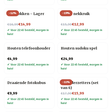
-
12
%
-
19
%
Bier sokken – Lager
Ronde nekkruik
Nu voor
Nu voor
€14,99
€12,99
€16,99
€15,99
✔
Voor 22:45 besteld, morgen in
✔
Voor 22:45 besteld, morgen in
huis!
huis!
Houten telefoonhouder
Houten sudoku spel
€4,99
€24,99
✔
Voor 22:45 besteld, morgen in
✔
Voor 22:45 besteld, morgen in
huis!
huis!
-
11
%
Draaiende fotokubus
LP onderzetters (set
van 6)
Nu voor
€9,99
€15,99
€17,99
✔
Voor 22:45 besteld, morgen in
✔
Voor 22:45 besteld, morgen in
huis!
huis!