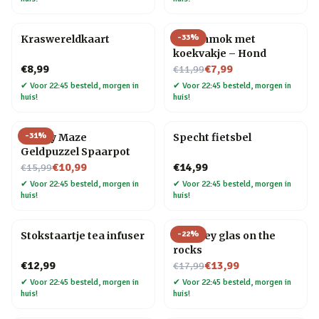
-
33
%
Kraswereldkaart
Dierenmok met
koekvakje – Hond
Nu voor
€8,99
€7,99
€11,99
✔
Voor 22:45 besteld, morgen in
✔
Voor 22:45 besteld, morgen in
huis!
huis!
-
31
%
Money Maze
Specht fietsbel
Geldpuzzel Spaarpot
Nu voor
€10,99
€14,99
€15,99
✔
Voor 22:45 besteld, morgen in
✔
Voor 22:45 besteld, morgen in
huis!
huis!
-
22
%
Stokstaartje tea infuser
Whiskey glas on the
rocks
Nu voor
€12,99
€13,99
€17,99
✔
Voor 22:45 besteld, morgen in
✔
Voor 22:45 besteld, morgen in
huis!
huis!