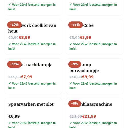
✔
Voor 22:45 besteld, morgen in
✔
Voor 22:45 besteld, morgen in
huis!
huis!
-
10
%
-
33
%
Teamwork doolhof van
Magic Cube
hout
Nu voor
Nu voor
€8,99
€3,99
€9,99
€5,99
✔
Voor 22:45 besteld, morgen in
✔
Voor 22:45 besteld, morgen in
huis!
huis!
-
33
%
-
9
%
Mini kat nachtlampje
Gloeilamp
bureaulampje
Nu voor
Nu voor
€7,99
€9,99
€11,99
€10,99
✔
Voor 22:45 besteld, morgen in
✔
Voor 22:45 besteld, morgen in
huis!
huis!
-
8
%
Spaarvarken met slot
Bellenblaasmachine
Nu voor
€6,99
€21,99
€23,99
✔
Voor 22:45 besteld, morgen in
✔
Voor 22:45 besteld, morgen in
huis!
huis!