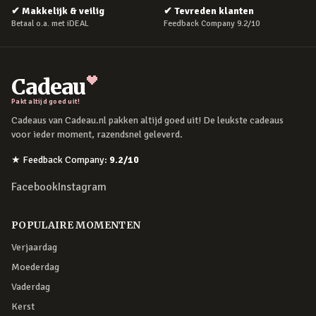
✔
Makkelijk & veilig
✔
Tevreden klanten
Betaal o.a. met iDEAL
Feedback Company 9.2/10
Cadeau
Pakt altijd goed uit!
Cadeaus van Cadeau.nl pakken altijd goed uit! De leukste cadeaus
voor ieder moment, razendsnel geleverd.
★
Feedback Company
:
9.2
/10
Facebook
Instagram
POPULAIRE MOMENTEN
Verjaardag
Moederdag
Vaderdag
Kerst