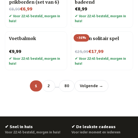
prikborden (set van 6)
badeend
Nu voor
€6,99
€8,99
€8,99
✔
Voor 22:45 besteld, morgen in
✔
Voor 22:45 besteld, morgen in
huis!
huis!
-
31
%
Voetbalmok
Houten solitair spel
Nu voor
€9,99
€17,99
€25,99
✔
Voor 22:45 besteld, morgen in
✔
Voor 22:45 besteld, morgen in
huis!
huis!
…
1
2
80
Volgende →
✔
Snel in huis
✔
De leukste cadeaus
Voor 22:45 besteld, morgen in huis!
Voor ieder moment en iedereen