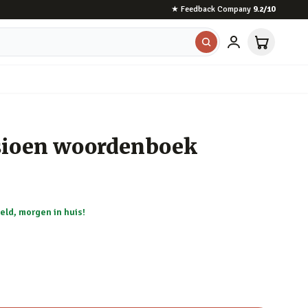
★
Feedback Company
9.2
/10
sioen woordenboek
eld, morgen in huis!