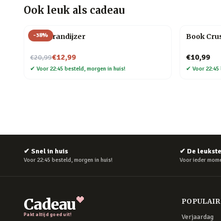
Ook leuk als cadeau
-
38
%
BBQ brandijzer
Book Crus
Nu voor
€12,99
€10,99
€20,99
✔
Voor 22:45 besteld, morgen in huis!
✔
Voor 22:45 
✔
Snel in huis
✔
De leukst
Voor 22:45 besteld, morgen in huis!
Voor ieder mome
Cadeau
POPULAI
Pakt altijd goed uit!
Verjaardag