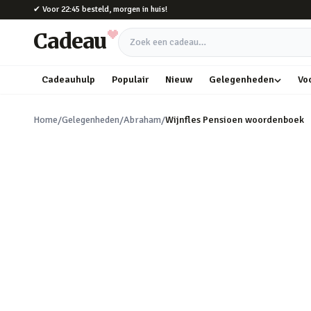
Naar hoofdinhoud
✔
Voor 22:45 besteld, morgen in huis!
Cadeau
Zoek een cadeau
Cadeauhulp
Populair
Nieuw
Gelegenheden
Vo
Home
/
Gelegenheden
/
Abraham
/
Wijnfles Pensioen woordenboek