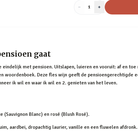
−
Aantal
+
:
1
pensioen gaat
 eindelijk met pensioen. Uitslapen, luieren en vooruit: af en to
n woordenboek. Deze fles wijn geeft de pensioengerechtigde een
nneer ik wil en waar ik wil en 2. genieten van het leven.
tte (Sauvignon Blanc) en rosé (Blush Rosé).
im, aardbei, dropachtig laurier, vanille en een fluwelen afdronk.