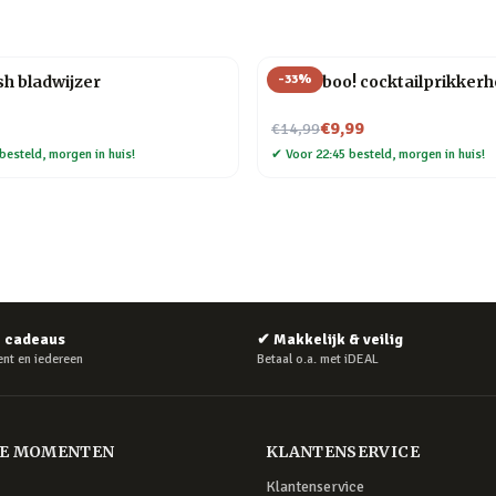
-
33
%
h bladwijzer
Pick a boo! cocktailprikker
Nu voor
€9,99
€14,99
besteld, morgen in huis!
✔
Voor 22:45 besteld, morgen in huis!
e cadeaus
✔
Makkelijk & veilig
nt en iedereen
Betaal o.a. met iDEAL
RE MOMENTEN
KLANTENSERVICE
Klantenservice