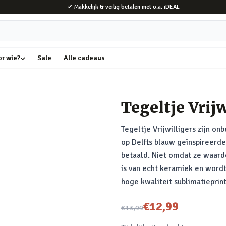
✔ Makkelijk & veilig betalen met o.a. iDEAL
or wie?
Sale
Alle cadeaus
Tegeltje Vrij
Tegeltje Vrijwilligers zijn onb
op Delfts blauw geïnspireerde 
betaald. Niet omdat ze waarde
is van echt keramiek en word
hoge kwaliteit sublimatieprin
Nu voor
€12,99
€13,99