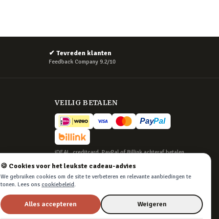
✔
Tevreden klanten
Feedback Company 9.2/10
VEILIG BETALEN
iDEAL, creditcard, PayPal of Billink achteraf betalen
🍪 Cookies voor het leukste cadeau-advies
BEZORGING
We gebruiken cookies om de site te verbeteren en relevante aanbiedingen te
Voor 22:45 besteld, morgen in huis. Tot 365
tonen. Lees ons
cookiebeleid
.
dagen retourneren.
Alles accepteren
Weigeren