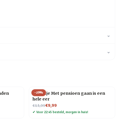
⌄
⌄
-
29
%
inden
Tegeltje Met pensioen gaan is een
hele eer
Nu voor
€9,99
€13,99
✔
Voor 22:45 besteld, morgen in huis!