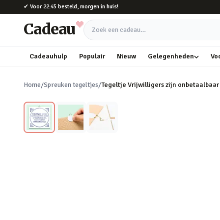
Naar hoofdinhoud
✔
Voor 22:45 besteld, morgen in huis!
Cadeau
Zoek een cadeau
Cadeauhulp
Populair
Nieuw
Gelegenheden
Vo
Home
/
Spreuken tegeltjes
/
Tegeltje Vrijwilligers zijn onbetaalbaar