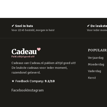
✔
Snel in huis
✔
De leukst
Voor 22:45 besteld, morgen in huis!
Voor ieder mome
Cadeau
POPULAI
Pakt altijd goed uit!
Verjaardag
Cadeaus van Cadeau.nl pakken altijd goed uit!
Moederdag
De leukste cadeaus voor ieder moment,
Vaderdag
razendsnel geleverd.
Kerst
★
Feedback Company
:
9.2
/10
Facebook
Instagram