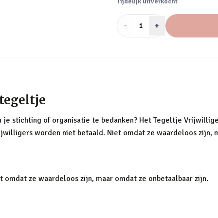
Tijdelijk uitverkocht
−
Aantal
+
:
1
tegeltje
 je stichting of organisatie te bedanken? Het Tegeltje Vrijwillig
ijwilligers worden niet betaald. Niet omdat ze waardeloos zijn,
et omdat ze waardeloos zijn, maar omdat ze onbetaalbaar zijn.