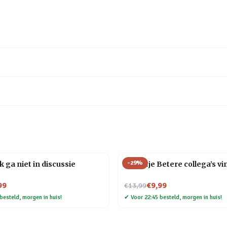
-
29
%
k ga niet in discussie
Tegeltje Betere collega’s v
Nu voor
99
€9,99
€13,99
besteld, morgen in huis!
✔
Voor 22:45 besteld, morgen in huis!